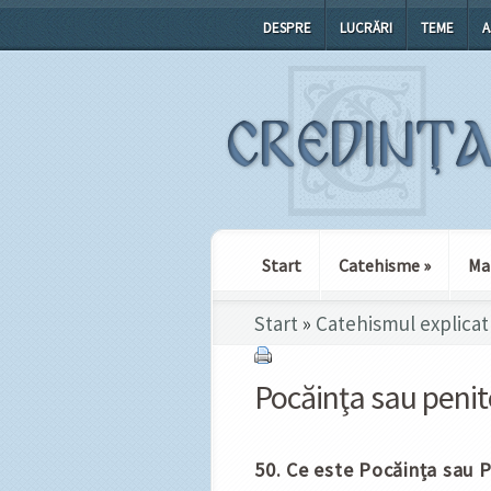
DESPRE
LUCRĂRI
TEME
A
Start
Catehisme
»
Ma
Start
»
Catehismul explicat 
Pocăinţa sau peni
50. Ce este Pocăința sau 