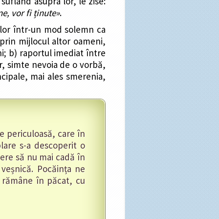
suflând asupra lor, le zise:
e, vor fi ținute»
.
lilor într-un mod solemn ca
prin mijlocul altor oameni,
ni; b) raportul imediat între
ăr, simte nevoia de o vorbă,
incipale, mai ales smerenia,
te periculoasă, care în
lare s-a descoperit o
tere să nu mai cadă în
 veșnică. Pocăința ne
e rămâne în păcat, cu