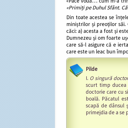
«Pace vouă… cum m-a trimis 
«Primiți pe Duhul Sfânt. Căro
Din toate acestea se înțel
miniștrilor și preoților să
căci: a) acesta a fost și es
Dumnezeu și om foarte ușor 
care să-l asigure că e iert
care este un leac bun împo
Pilde
I.
O singură doctor
scurt timp ducea 
doctorie care cu s
boală. Păcatul es
scapă de dânsul ș
primejdia de a se 