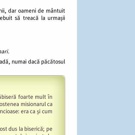
nii, dar oameni de mântuit
rebuit să treacă la urmașii
mari.
ovadă, numai dacă păcătosul
ăbiseră foarte mult în
 ostenea misionarul ca
ncioase: era ca și cum
st dus la biserică; pe