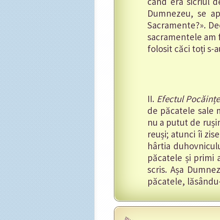
când era sicriul 
Dumnezeu, se apr
Sacramente?». Deo
sacramentele am fos
folosit căci toți s-
II.
Efectul Pocăințe
de păcatele sale 
nu a putut de rușin
reuși; atunci îi zis
hârtia duhovniculu
păcatele și primi 
scris. Așa Dumnez
păcatele, lăsându-