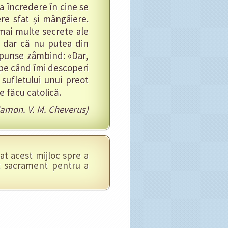
ta încredere în cine se
ere sfat și mângâiere.
 mai multe secrete ale
at dar că nu putea din
ăspunse zâmbind: «Dar,
 pe când îmi descoperi
 sufletului unui preot
e făcu catolică.
amon. V. M. Cheverus)
t acest mijloc spre a
t sacrament pentru a