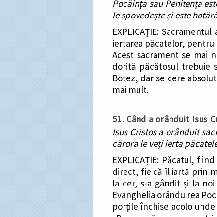
Pocăința sau Penitența est
le spovedește și este hotăr
EXPLICAȚIE: Sacramentul
iertarea păcatelor, pentru
Acest sacrament se mai 
dorită păcătosul trebuie 
Botez, dar se cere absolut
mai mult.
51. Când a orânduit Isus C
Isus Cristos a orânduit sac
cărora le veți ierta păcatele,
EXPLICAȚIE: Păcatul, fiind 
direct, fie că îl iartă prin
la cer, s-a gândit și la no
Evanghelia orânduirea Pocăi
porțile închise acolo unde 