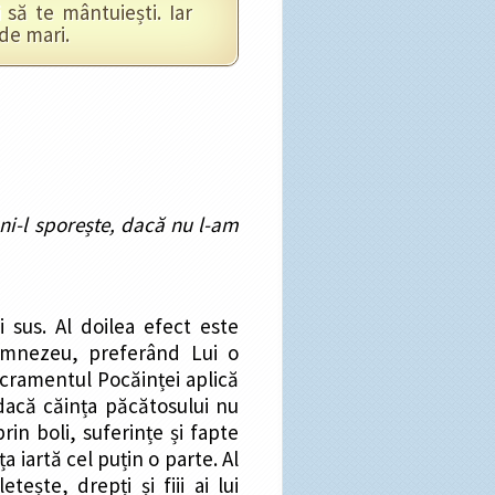
să te mântuiești. Iar
 de mari.
ni-l sporește, dacă nu l-am
 sus. Al doilea efect este
Dumnezeu, preferând Lui o
acramentul Pocăinței aplică
r dacă căința păcătosului nu
in boli, suferințe și fapte
iartă cel puțin o parte. Al
ește, drepți și fiii ai lui