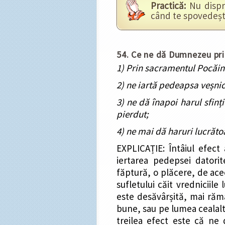
Practică:
Nu dispre
când te spovedești 
54. Ce ne dă Dumnezeu pri
1) Prin sacramentul Pocăin
2) ne iartă pedeapsa veșnic
3) ne dă înapoi harul sfinț
pierdut;
4) ne mai dă haruri lucrăto
EXPLICAȚIE: Întâiul efect
iertarea pedepsei datori
făptură, o plăcere, de ace
sufletului căit vredniciile
este desăvârșită, mai rămâ
bune, sau pe lumea cealalt
treilea efect este că ne dă