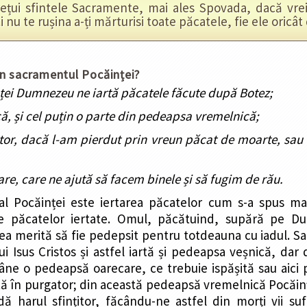
țui sfintele Sacramente, mai ales Spovada, dacă vrei 
nu te rușina a-ți mărturisi toate păcatele, fie ele oricât
n sacramentul Pocăinței?
ței Dumnezeu ne iartă păcatele făcute după Botez;
ă, și cel puțin o parte din pedeapsa vremelnică;
itor, dacă l-am pierdut prin vreun păcat de moarte, sau 
are, care ne ajută să facem binele și să fugim de rău.
 al Pocăinței este iertarea păcatelor cum s-a spus mai
te păcatelor iertate. Omul, păcătuind, supără pe 
ea merită să fie pedepsit pentru totdeauna cu iadul. S
 lui Isus Cristos și astfel iartă și pedeapsa veșnică, da
ne o pedeapsă oarecare, ce trebuie ispășită sau aici pr
ă în purgator; din această pedeapsă vremelnică Pocăința 
 harul sfințitor, făcându-ne astfel din morți vii suflet