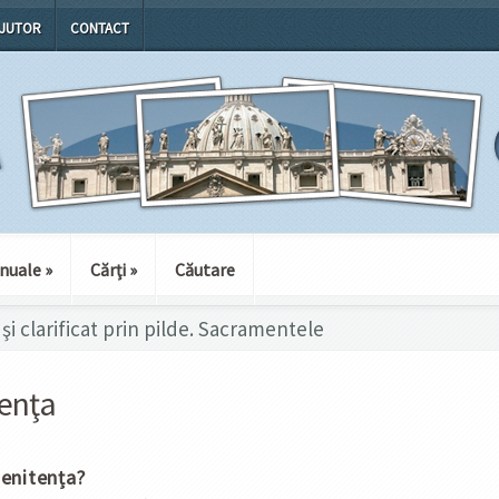
JUTOR
CONTACT
nuale
»
Cărţi
»
Căutare
şi clarificat prin pilde. Sacramentele
tenţa
Penitența?