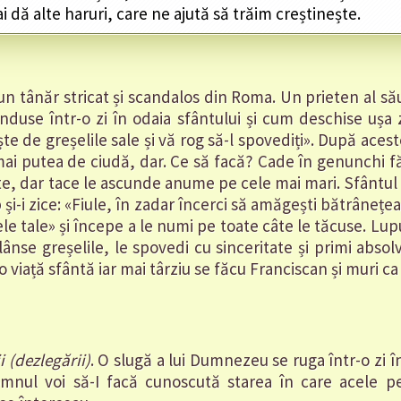
 dă alte haruri, care ne ajută să trăim creștinește.
un tânăr stricat și scandalos din Roma. Un prieten al să
conduse într-o zi în odaia sfântului și cum deschise ușa 
te de greșelile sale și vă rog să-l spovediți». După aces
ai putea de ciudă, dar. Ce să facă? Cade în genunchi fă
e, dar tace le ascunde anume pe cele mai mari. Sfântul
i-i zice: «Fiule, în zadar încerci să amăgești bătrâneț
le tale» și începe a le numi pe toate câte le tăcuse. L
 plânse greșelile, le spovedi cu sinceritate și primi abs
 viață sfântă iar mai târziu se făcu Franciscan și muri ca
i (dezlegării)
. O slugă a lui Dumnezeu se ruga într-o zi în
mnul voi să-I facă cunoscută starea în care acele p