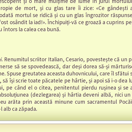
descoperit și o mare mulțime de lume în jurul mortului
opie de mort, și cu glas tare îi zice: «Ce gândești 
dată mortul se ridică și cu un glas îngrozitor răspuns
t osândit la iad!». Închipuiți-vă ce groază a cuprins pe c
au întors la calea cea bună.
i
. Renumitul scriitor Italian, Cesario, povestește că un
merse să se spovedească, dar deși dorea să-și mărturis
e. Spuse greutatea aceasta duhovnicului, care îl sfătui s
e, să își scrie toate păcatele pe hârtie, și apoi să i-o dea 
i, pe când el o citea, penitentul pierdu rușinea și se
absoluțiunea (dezlegarea) și hârtia deveni albă, nici 
eu arăta prin această minune cum sacramentul Pocăin
l alb ca zăpada.