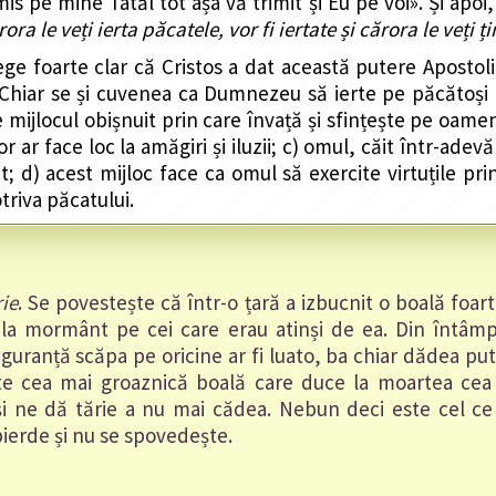
pe mine Tatăl tot așa vă trimit și Eu pe voi». Și apoi, 
ra le veți ierta păcatele, vor fi iertate și cărora le veți țin
ege foarte clar că Cristos a dat această putere Aposto
i. Chiar se și cuvenea ca Dumnezeu să ierte pe păcătoși 
te mijlocul obișnuit prin care învață și sfințește pe oame
ar face loc la amăgiri și iluzii; c) omul, căit într-adev
at; d) acest mijloc face ca omul să exercite virtuțile pr
triva păcatului.
ie
. Se povestește că într-o țară a izbucnit o boală foar
la mormânt pe cei care erau atinși de ea. Din întâmp
iguranță scăpa pe oricine ar fi luato, ba chiar dădea pu
te cea mai groaznică boală care duce la moartea cea
i ne dă tărie a nu mai cădea. Nebun deci este cel c
pierde și nu se spovedește.