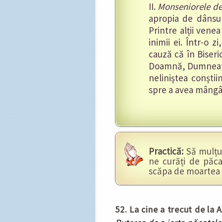
II.
Monseniorele d
apropia de dânsul
Printre alții vene
inimii ei. Într-o 
cauză că în Biseri
Doamnă, Dumneata d
neliniștea conștii
spre a avea mângâi
Practică:
Să mulțu
ne curăți de păc
scăpa de moartea v
52. La cine a trecut de la 