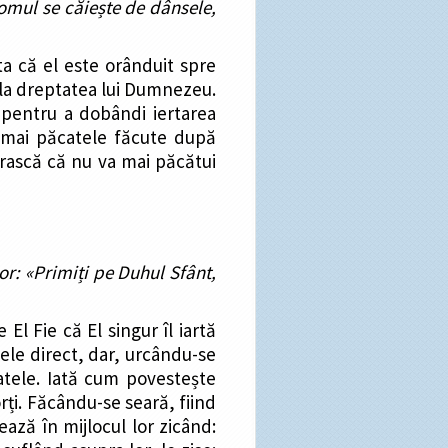
omul se căiește de dânsele,
ta că el este orânduit spre
ula dreptatea lui Dumnezeu.
pentru a dobândi iertarea
numai păcatele făcute după
ărască că nu va mai păcătui
or: «Primiți pe Duhul Sfânt,
l Fie că El singur îl iartă
atele direct, dar, urcându-se
catele. Iată cum povestește
rți. Făcându-se seară, fiind
ează în mijlocul lor zicând: