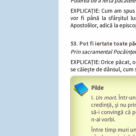
Puterea de a ierta păcatele 
EXPLICAȚIE: Cum am spus m
vor fi până la sfârșitul l
Apostolilor, adică la episcop
53. Pot fi iertate toate p
Prin sacramental Pocăinței 
EXPLICAȚIE: Orice păcat, o
se căiește de dânsul, cum 
Pilde
I.
Un mort
. Într-u
credință, și nu pr
să-i convingă că 
n-ai vorbi.
Între timp muri un