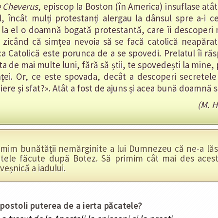
e Cheverus
, episcop la Boston (în America) insuflase atâ
, încât mulți protestanți alergau la dânsul spre a-i c
a la el o doamnă bogată protestantă, care îi descoperi
zi, zicând că simțea nevoia să se facă catolică neapăr
ca Catolică este porunca de a se spovedi. Prelatul îi r
e mai multe luni, fără să știi, te spovedești la mine,
nței. Or, ce este spovada, decât a descoperi secretele
ere și sfat?». Atât a fost de ajuns și acea bună doamnă s
(M. H
mim bunătății nemărginite a lui Dumnezeu că ne-a lăsa
atele făcute după Botez. Să primim cât mai des aces
eșnică a iadului.
Apostoli puterea de a ierta păcatele?