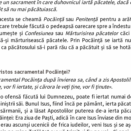
e un sacrament în care duhovnicul iartă păcatele, dacă 
ât să nu mai păcătuiască.
 acesta se cheamă
Pocăință
sau
Penitență
pentru a ară
 care trebuie făcută o pedeapsă oarecare spre a îndest
numește și
Confesiunea
sau
Mărturisirea păcatelor
căci 
să-și mărturisească păcatele. Prin Pocăință se iartă 
 ca păcătosului să-i pară rău că a păcătuit și să se hot
ristos sacramental Pocăinței?
ramental Pocăința după învierea sa, când a zis Apostolil
 vor fi iertate, și cărora le veți ține, vor fi ținute».
o ofensă făcută lui Dumnezeu, poate fi iertat numai de E
 miniștrii săi. Bunul Isus, fiind încă pe pământ, ierta păc
i sărmanii, și a lăsat Apostolilor puterea de-a ierta pă
nței: Era ziua de Paști, adică în care Isus înviase din mo
erau ascunși ucenicii de frica iudeilor, veni Isus și se aș