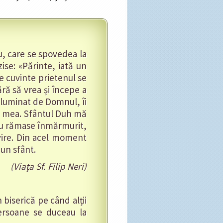
u, care se spovedea la
zise: «Părinte, iată un
te cuvinte prietenul se
ră să vrea și începe a
 luminat de Domnul, îi
ea mea. Sfântul Duh mă
upu rămase înmărmurit,
olvire. Din acel moment
 un sfânt.
(Viața Sf. Filip Neri)
 biserică pe când alții
ersoane se duceau la