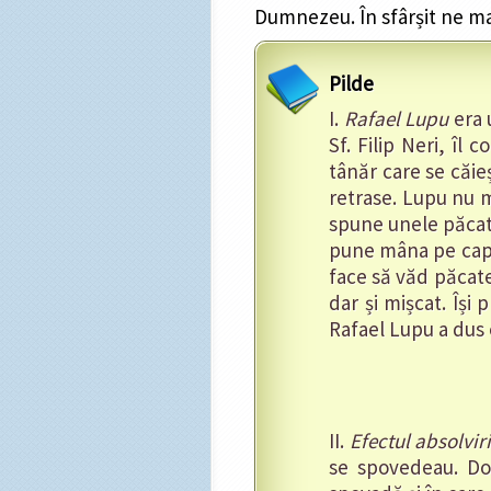
Dumnezeu. În sfârșit ne mai
Pilde
I.
Rafael Lupu
era 
Sf. Filip Neri, îl 
tânăr care se căieș
retrase. Lupu nu m
spune unele păcat
pune mâna pe cap ș
face să văd păcate
dar și mișcat. Își
Rafael Lupu a dus o
II.
Efectul absolviri
se spovedeau. Do