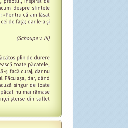
, preotul, inspirat de
acum despre sfintele
e: «Pentru că am lăsat
ei de față; dar le-a și
(Schoupe v. III)
 păcătos plin de durere
ească toate păcatele,
ă-și facă curaj, dar nu
lui. Făcu așa, dar, dând
 acuză singur de toate
un păcat nu mai rămase
ței șterse din suflet