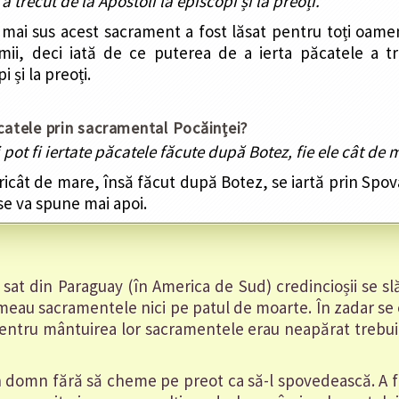
a trecut de la Apostoli la episcopi și la preoți.
ai sus acest sacrament a fost lăsat pentru toți oame
umii, deci iată de ce puterea de a ierta păcatele a t
i și la preoți.
ăcatele prin sacramental Pocăinței?
pot fi iertate păcatele făcute după Botez, fie ele cât de 
ricât de mare, însă făcut după Botez, se iartă prin Sp
se va spune mai apoi.
n sat din Paraguay (în America de Sud) credincioșii se sl
imeau sacramentele nici pe patul de moarte. În zadar se
pentru mântuirea lor sacramentele erau neapărat trebui
 domn fără să cheme pe preot ca să-l spovedească. A fo