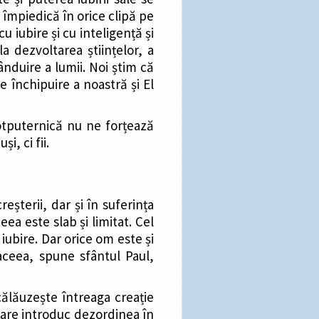
i împiedică în orice clipă pe
u iubire și cu inteligență și
 dezvoltarea științelor, a
rânduire a lumii. Noi știm că
 închipuire a noastră și El
totputernică nu ne forțează
, ci fii.
eșterii, dar și în suferința
eea este slab și limitat. Cel
ubire. Dar orice om este și
aceea, spune sfântul Paul,
 călăuzește întreaga creație
 care introduc dezordinea în