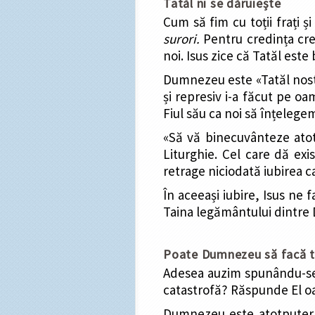
Tatăl ni se dăruiește
Cum să fim cu toții frați 
surori.
Pentru credința cr
noi. Isus zice că Tatăl este
Dumnezeu este «Tatăl nostr
și represiv i-a făcut pe o
Fiul său ca noi să înțelegem
«Să vă binecuvânteze atot
Liturghie. Cel care dă exi
retrage niciodată iubirea c
În aceeași iubire, Isus ne 
Taina legământului dintre
Poate Dumnezeu să facă to
Adesea auzim spunându-se:
catastrofă? Răspunde El oa
Dumnezeu este atotputerni