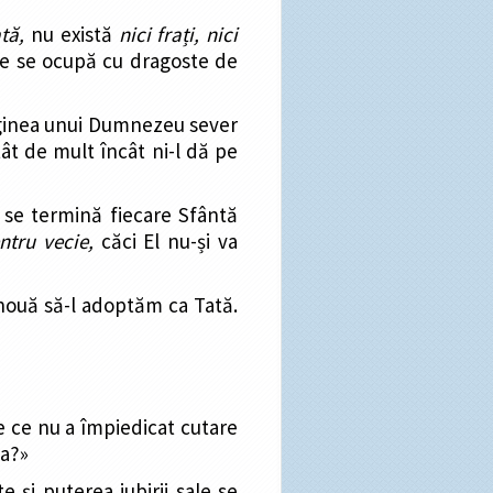
tă,
nu există
nici frați, nici
e se ocupă cu dragoste de
maginea unui Dumnezeu sever
ât de mult încât ni-l dă pe
 se termină fiecare Sfântă
ntru vecie,
căci El nu-și va
i nouă să-l adoptăm ca Tată.
 ce nu a împiedicat cutare
ea?»
 și puterea iubirii sale se