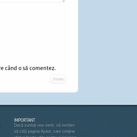
are când o să comentez.
IMPORTANT
l
Dacă sunteţi nou venit, vă invităm
să citiţi pagina
Ajutor
, care conţine