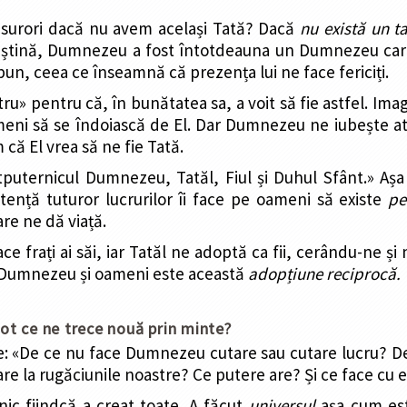
și surori dacă nu avem același Tată? Dacă
nu există un ta
eștină, Dumnezeu a fost întotdeauna un Dumnezeu car
 bun, ceea ce înseamnă că prezența lui ne face fericiți.
u» pentru că, în bunătatea sa, a voit să fie astfel. I
ameni să se îndoiască de El. Dar Dumnezeu ne iubește at
 că El vrea să ne fie Tată.
puternicul Dumnezeu, Tatăl, Fiul și Duhul Sfânt.» Așa
stență tuturor lucrurilor îi face pe oameni să existe
pe
are ne dă viață.
face frați ai săi, iar Tatăl ne adoptă ca fii, cerându-ne ș
 Dumnezeu și oameni este această
adopțiune reciprocă.
t ce ne trece nouă prin minte?
 «De ce nu face Dumnezeu cutare sau cutare lucru? De
re la rugăciunile noastre? Ce putere are? Și ce face cu 
c fiindcă a creat toate. A făcut
universul
așa cum este