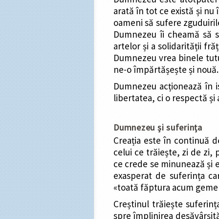
arată în tot ce există și nu
oameni să sufere zguduirile 
Dumnezeu îi cheamă să stă
artelor și a solidarității f
Dumnezeu vrea binele tuturo
ne-o împărtășește și nouă.
Dumnezeu acționează în ist
libertatea, ci o respectă ș
Dumnezeu și suferința
Creația este în continuă de
celui ce trăiește, zi de zi,
ce crede se minunează și e
exasperat de suferința ca
«toată făptura acum geme în
Creștinul trăiește suferinț
spre împlinirea desăvârșită