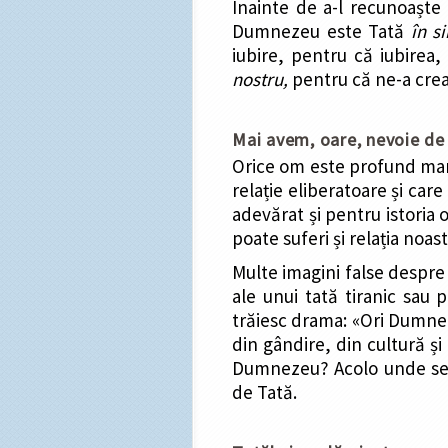
Înainte de a-l recunoaște
Dumnezeu este Tată
în si
iubire, pentru că iubirea, 
nostru,
pentru că ne-a creat
Mai avem, oare, nevoie de
Orice om este profund marca
relație eliberatoare și car
adevărat și pentru istoria o
poate suferi și relația noa
Multe imagini false despre
ale unui tată tiranic sau 
trăiesc drama: «Ori Dumnez
din gândire, din cultură ș
Dumnezeu? Acolo unde se la
de Tată.