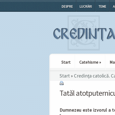
DESPRE
LUCRĂRI
TEME
A
Start
Catehisme
»
Ma
Start
»
Credinţa catolică. 
Tatăl atotputernic
Dumnezeu este izvorul a t