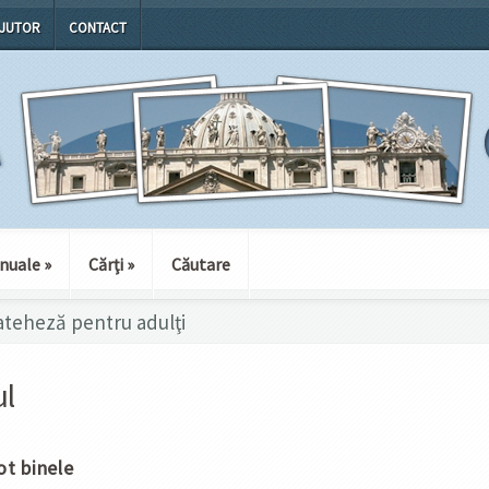
JUTOR
CONTACT
nuale
»
Cărţi
»
Căutare
Cateheză pentru adulţi
ul
ot binele