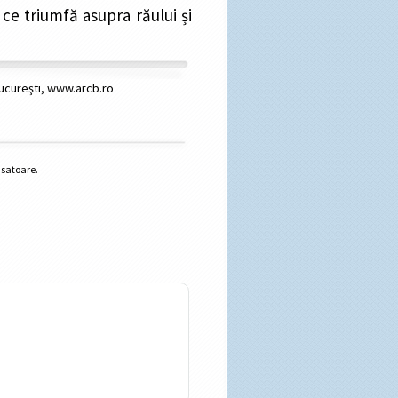
 ce triumfă asupra răului și
Bucureşti, www.arcb.ro
nsatoare.