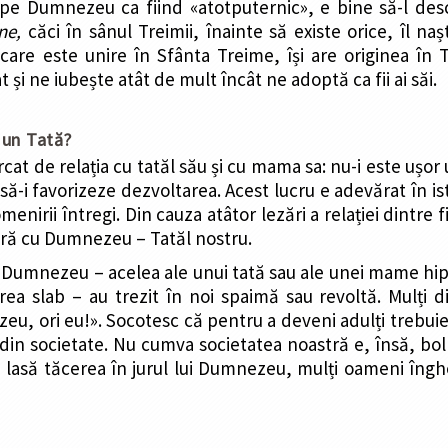
 pe Dumnezeu ca fiind «atotputernic», e bine să-l desc
ne,
căci în sânul Treimii, înainte să existe orice, îl n
care este unire în Sfânta Treime, își are originea în Ta
 și ne iubește atât de mult încât ne adoptă ca fii ai săi.
 un Tată?
t de relația cu tatăl său și cu mama sa: nu-i este ușor 
e să-i favorizeze dezvoltarea. Acest lucru e adevărat în is
menirii întregi. Din cauza atâtor lezări a relației dintre
stră cu Dumnezeu – Tatăl nostru.
 Dumnezeu – acelea ale unui tată sau ale unei mame hipe
prea slab – au trezit în noi spaimă sau revoltă. Mulți 
eu, ori eu!». Socotesc că pentru a deveni adulți trebu
i din societate. Nu cumva societatea noastră e, însă, bo
să tăcerea în jurul lui Dumnezeu, mulți oameni îngheaț