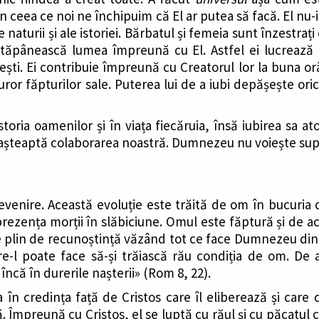
 în ceea ce noi ne închipuim că El ar putea să facă. El nu-
naturii și ale istoriei. Bărbatul și femeia sunt înzestrați c
pânească lumea împreună cu El. Astfel ei lucrează la
rățești. Ei contribuie împreună cu Creatorul lor la buna o
r făpturilor sale. Puterea lui de a iubi depășește orice
oria oamenilor și în viața fiecăruia, însă iubirea sa a
i așteaptă colaborarea noastră. Dumnezeu nu voiește supuși
venire. Această evoluție este trăită de om în bucuria cr
 prezența morții în slăbiciune. Omul este făptură și de ac
 plin de recunoștință văzând tot ce face Dumnezeu din i
re-l poate face să-și trăiască rău condiția de om. De 
că în durerile nașterii» (Rom 8, 22).
a în credința față de Cristos care îl eliberează și care
. Împreună cu Cristos, el se luptă cu răul și cu păcatul