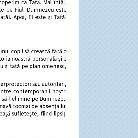
operim ca Tată. Mai întâi,
aște pe Fiul. Dumnezeu este
tăl. Apoi, El este și Tatăl
unui copil să crească fără o
toria noastră personală și e
 fiu și tată pe plan omenesc,
rprotectori sau autoritari,
dintre contemporanii noștri
ie să-l elimine pe Dumnezeu
lnavă tocmai de absența lui
ă sufletește, fiind lipsiți