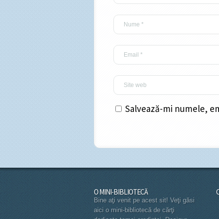
Salvează-mi numele, ema
O MINI-BIBLIOTECĂ
Bine aţi venit pe acest sit! Veţi găsi
aici o mini-bibliotecă de cărţi