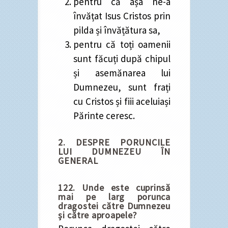
pentru că așa ne-a
învățat Isus Cristos prin
pilda și învățătura sa,
pentru că toți oamenii
sunt făcuți după chipul
și asemănarea lui
Dumnezeu, sunt frați
cu Cristos și fiii aceluiași
Părinte ceresc.
2. DESPRE PORUNCILE
LUI DUMNEZEU ÎN
GENERAL
122. Unde este cuprinsă
mai pe larg porunca
dragostei către Dumnezeu
și către aproapele?