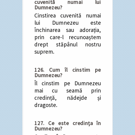
cuvenită numai lui
Dumnezeu?
Cinstirea cuvenită numai
lui Dumnezeu este
închinarea sau adorația,
prin care-l recunoaștem
drept stăpânul nostru
suprem.
126. Cum îl cinstim pe
Dumnezeu?
Îl cinstim pe Dumnezeu
mai cu seamă prin
credință, nădejde și
dragoste.
127. Ce este credința în
Dumnezeu?