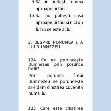
Să nu poftești femeia
aproapelui tău.
Să nu poftești casa
aproapelui tău și nici un
lucru ce este al lui.
3. DESPRE PORUNCA 1 A
LUI DUMNEZEU
124. Ce ne poruncește
Dumnezeu prin porunca
întâi?
Prin porunca întâi
Dumnezeu ne poruncește
să-i dăm cinstirea cuvenită
numai lui.
125. Care este cinstirea