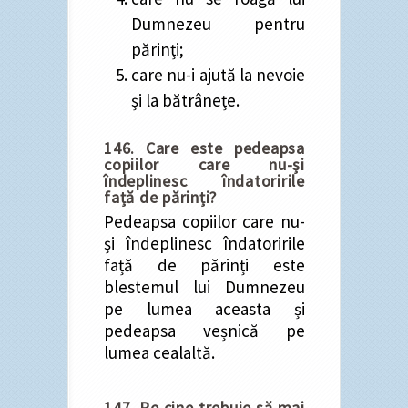
Dumnezeu pentru
părinți;
care nu-i ajută la nevoie
și la bătrânețe.
146. Care este pedeapsa
copiilor care nu-și
îndeplinesc îndatoririle
față de părinți?
Pedeapsa copiilor care nu-
și îndeplinesc îndatoririle
față de părinți este
blestemul lui Dumnezeu
pe lumea aceasta și
pedeapsa veșnică pe
lumea cealaltă.
147. Pe cine trebuie să mai