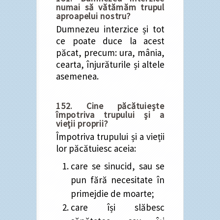
numai să vătămăm trupul
aproapelui nostru?
Dumnezeu interzice și tot
ce poate duce la acest
păcat, precum: ura, mânia,
cearta, înjurăturile și altele
asemenea.
152. Cine păcătuiește
împotriva trupului și a
vieții proprii?
Împotriva trupului și a vieții
lor păcătuiesc aceia:
care se sinucid, sau se
pun fără necesitate în
primejdie de moarte;
care își slăbesc