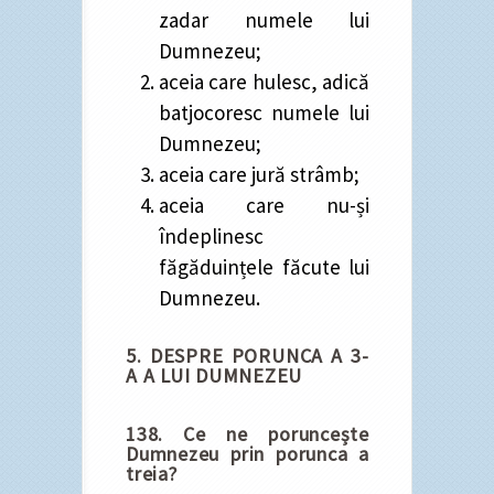
zadar numele lui
Dumnezeu;
aceia care hulesc, adică
batjocoresc numele lui
Dumnezeu;
aceia care jură strâmb;
aceia care nu-și
îndeplinesc
făgăduințele făcute lui
Dumnezeu.
5. DESPRE PORUNCA A 3-
A A LUI DUMNEZEU
138. Ce ne poruncește
Dumnezeu prin porunca a
treia?