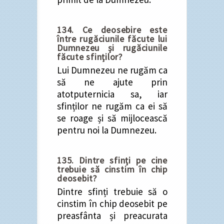
134. Ce deosebire este
între rugăciunile făcute lui
Dumnezeu și rugăciunile
făcute sfinților?
Lui Dumnezeu ne rugăm ca
să ne ajute prin
atotputernicia sa, iar
sfinților ne rugăm ca ei să
se roage și să mijlocească
pentru noi la Dumnezeu.
135. Dintre sfinți pe cine
trebuie să cinstim în chip
deosebit?
Dintre sfinți trebuie să o
cinstim în chip deosebit pe
preasfânta și preacurata