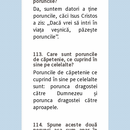
poruncile?
Da, suntem datori a ține
poruncile, căci Isus Cristos
a zis: „Dacă vrei să intri în
viața veșnică, păzește
poruncile”.
113. Care sunt poruncile
de căpetenie, ce cuprind în
sine pe celelalte?
Poruncile de căpetenie ce
cuprind în sine pe celelalte
sunt: porunca dragostei
către Dumnezeu și
porunca dragostei către
aproapele.
114. Spune aceste două
porunci așa cum apar în