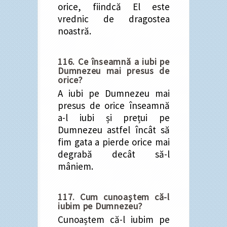
orice, fiindcă El este
vrednic de dragostea
noastră.
116. Ce înseamnă a iubi pe
Dumnezeu mai presus de
orice?
A iubi pe Dumnezeu mai
presus de orice înseamnă
a-l iubi și prețui pe
Dumnezeu astfel încât să
fim gata a pierde orice mai
degrabă decât să-l
mâniem.
117. Cum cunoaștem că-l
iubim pe Dumnezeu?
Cunoaștem că-l iubim pe