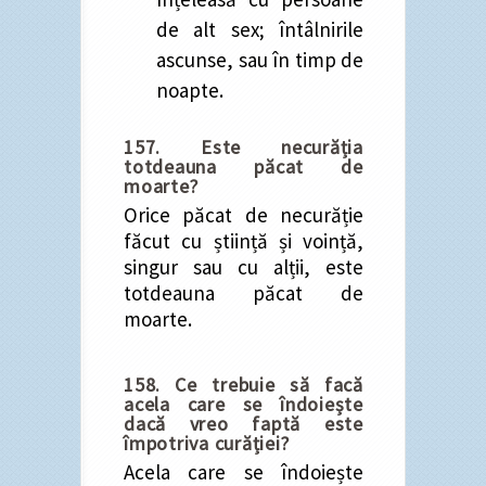
de alt sex; întâlnirile
ascunse, sau în timp de
noapte.
157. Este necurăția
totdeauna păcat de
moarte?
Orice păcat de necurăție
făcut cu știință și voință,
singur sau cu alții, este
totdeauna păcat de
moarte.
158. Ce trebuie să facă
acela care se îndoiește
dacă vreo faptă este
împotriva curăției?
Acela care se îndoiește