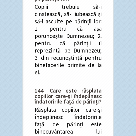
Copiii trebuie să-i
cinstească, să-i iubească și
să-i asculte pe părinții lor:
1. pentru că așa
poruncește Dumnezeu; 2.
pentru că părinții îl
reprezintă pe Dumnezeu;
3. din recunoștință pentru
binefacerile primite de la
ei.
144. Care este răsplata
copiilor care-și îndeplinesc
îndatoririle față de părinți?
Răsplata copiilor care-și
îndeplinesc îndatoririle
față de părinți este
binecuvântarea lui