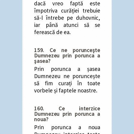
dacă vreo faptă este
împotriva curăției trebuie
să-l întrebe pe duhovnic,
iar până atunci să se
ferească de ea.
159. Ce ne poruncește
Dumnezeu prin porunca a
șasea?
Prin porunca a șasea
Dumnezeu ne poruncește
să fim curați în toate
vorbele și faptele noastre.
160. Ce interzice
Dumnezeu prin porunca a
noua?
Prin porunca a noua