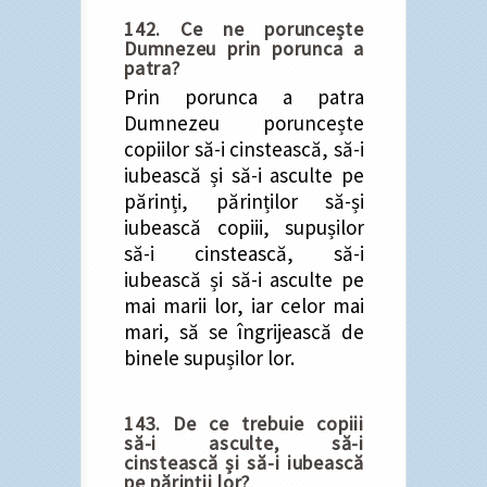
142. Ce ne poruncește
Dumnezeu prin porunca a
patra?
Prin porunca a patra
Dumnezeu poruncește
copiilor să-i cinstească, să-i
iubească și să-i asculte pe
părinți, părinților să-și
iubească copiii, supușilor
să-i cinstească, să-i
iubească și să-i asculte pe
mai marii lor, iar celor mai
mari, să se îngrijească de
binele supușilor lor.
143. De ce trebuie copiii
să-i asculte, să-i
cinstească și să-i iubească
pe părinții lor?