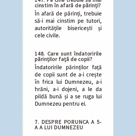
cinstim în afară de părinți?
În afară de părinți, trebuie
să-i mai cinstim pe tutori,
autoritățile bisericești și
cele civile.
148. Care sunt îndatoririle
părinților față de copii?
Îndatoririle părinților față
de copii sunt de a-i crește
în frica lui Dumnezeu, a-i
hrăni, a-i dojeni, a le da
pildă bună și a se ruga lui
Dumnezeu pentru ei.
7. DESPRE PORUNCA A 5-
A A LUI DUMNEZEU