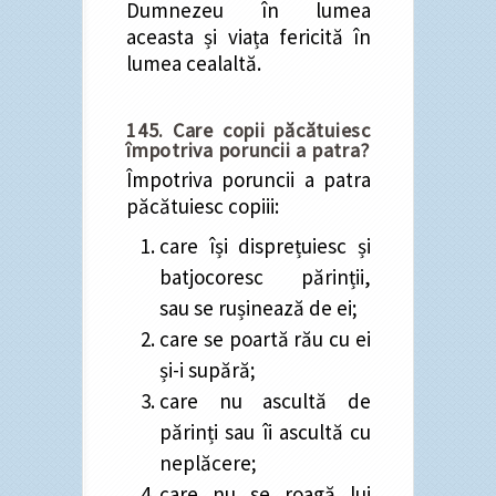
Dumnezeu în lumea
aceasta și viața fericită în
lumea cealaltă.
145. Care copii păcătuiesc
împotriva poruncii a patra?
Împotriva poruncii a patra
păcătuiesc copiii:
care își disprețuiesc și
batjocoresc părinții,
sau se rușinează de ei;
care se poartă rău cu ei
și-i supără;
care nu ascultă de
părinți sau îi ascultă cu
neplăcere;
care nu se roagă lui