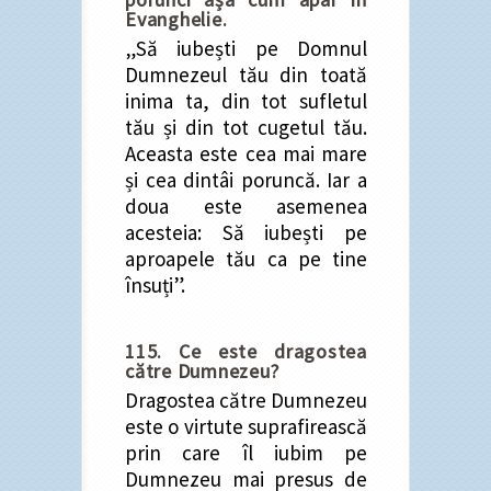
Evanghelie.
„Să iubești pe Domnul
Dumnezeul tău din toată
inima ta, din tot sufletul
tău și din tot cugetul tău.
Aceasta este cea mai mare
și cea dintâi poruncă. Iar a
doua este asemenea
acesteia: Să iubești pe
aproapele tău ca pe tine
însuți”.
115. Ce este dragostea
către Dumnezeu?
Dragostea către Dumnezeu
este o virtute suprafirească
prin care îl iubim pe
Dumnezeu mai presus de