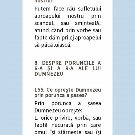
nostru?
Putem face rău sufletului
aproapelui nostru prin
scandal, sau sminteală,
atunci când prin vorbe sau
fapte dăm prilej aproapelui
să păcătuiască.
8. DESPRE PORUNCILE A
6-A ȘI A 9-A ALE LUI
DUMNEZEU
155. Ce oprește Dumnezeu
prin porunca a șasea?
Prin porunca a șasea
Dumnezeu oprește:
1. orice privire, vorbă, sau
faptă necurată prin care
omul își stârnește sau își