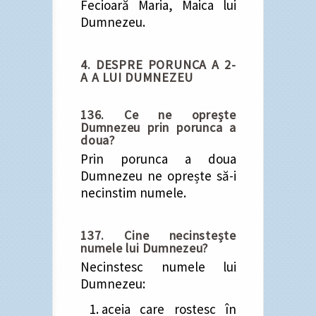
Fecioară Maria, Maica lui
Dumnezeu.
4. DESPRE PORUNCA A 2-
A A LUI DUMNEZEU
136. Ce ne oprește
Dumnezeu prin porunca a
doua?
Prin porunca a doua
Dumnezeu ne oprește să-i
necinstim numele.
137. Cine necinstește
numele lui Dumnezeu?
Necinstesc numele lui
Dumnezeu:
aceia care rostesc în