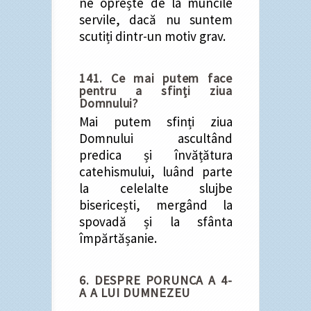
ne oprește de la muncile
servile, dacă nu suntem
scutiți dintr-un motiv grav.
141. Ce mai putem face
pentru a sfinți ziua
Domnului?
Mai putem sfinți ziua
Domnului ascultând
predica și învățătura
catehismului, luând parte
la celelalte slujbe
bisericești, mergând la
spovadă și la sfânta
împărtășanie.
6. DESPRE PORUNCA A 4-
A A LUI DUMNEZEU