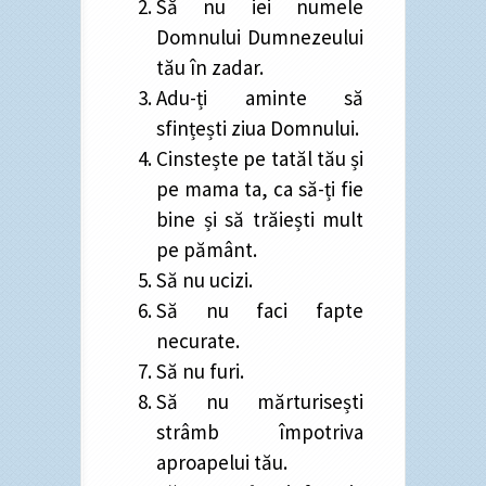
Să nu iei numele
Domnului Dumnezeului
tău în zadar.
Adu-ți aminte să
sfințești ziua Domnului.
Cinstește pe tatăl tău și
pe mama ta, ca să-ți fie
bine și să trăiești mult
pe pământ.
Să nu ucizi.
Să nu faci fapte
necurate.
Să nu furi.
Să nu mărturisești
strâmb împotriva
aproapelui tău.