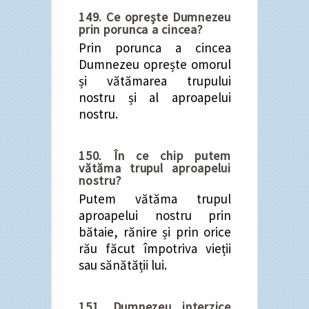
149. Ce oprește Dumnezeu
prin porunca a cincea?
Prin porunca a cincea
Dumnezeu oprește omorul
și vătămarea trupului
nostru și al aproapelui
nostru.
150. În ce chip putem
vătăma trupul aproapelui
nostru?
Putem vătăma trupul
aproapelui nostru prin
bătaie, rănire și prin orice
rău făcut împotriva vieții
sau sănătății lui.
151. Dumnezeu interzice