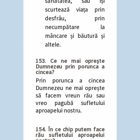
sănătatea, sau își
scurtează viața prin
desfrâu, prin
necumpătare la
mâncare și băutură și
altele.
153. Ce ne mai oprește
Dumnezeu prin porunca a
cincea?
Prin porunca a cincea
Dumnezeu ne mai oprește
să facem vreun rău sau
vreo pagubă sufletului
aproapelui nostru.
154. În ce chip putem face
rău sufletului aproapelui