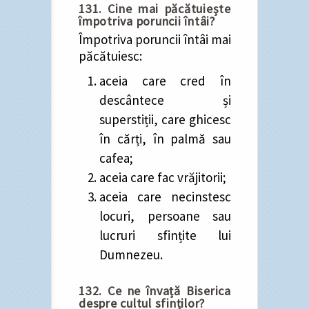
131. Cine mai păcătuiește
împotriva poruncii întâi?
Împotriva poruncii întâi mai
păcătuiesc:
aceia care cred în
descântece și
superstiții, care ghicesc
în cărți, în palmă sau
cafea;
aceia care fac vrăjitorii;
aceia care necinstesc
locuri, persoane sau
lucruri sfințite lui
Dumnezeu.
132. Ce ne învață Biserica
despre cultul sfinților?