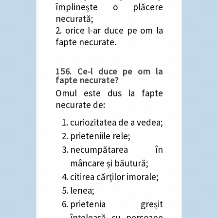
împlinește o plăcere
necurată;
2. orice l-ar duce pe om la
fapte necurate.
156. Ce-l duce pe om la
fapte necurate?
Omul este dus la fapte
necurate de:
curiozitatea de a vedea;
prieteniile rele;
necumpătarea în
mâncare și băutură;
citirea cărților imorale;
lenea;
prietenia greșit
înțeleasă cu persoane