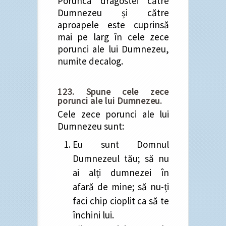
Porunca dragostei către
Dumnezeu și către
aproapele este cuprinsă
mai pe larg în cele zece
porunci ale lui Dumnezeu,
numite decalog.
123. Spune cele zece
porunci ale lui Dumnezeu.
Cele zece porunci ale lui
Dumnezeu sunt:
Eu sunt Domnul
Dumnezeul tău; să nu
ai alți dumnezei în
afară de mine; să nu-ți
faci chip cioplit ca să te
închini lui.