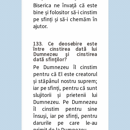
Biserica ne învață că este
bine și folositor să-i cinstim
pe sfinți și să-i chemăm în
ajutor.
133. Ce deosebire este
între cinstirea dată lui
Dumnezeu și cinstirea
dată sfinților?
Pe Dumnezeu îl cinstim
pentru că El este creatorul
și stăpânul nostru suprem;
iar pe sfinți, pentru că sunt
slujitorii și prietenii lui
Dumnezeu. Pe Dumnezeu
îl cinstim pentru sine
însuși, iar pe sfinți, pentru
darurile pe care le-au
primit de la Dumnezeu.