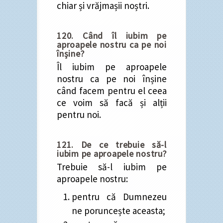
chiar și vrăjmașii noștri.
120. Când îl iubim pe
aproapele nostru ca pe noi
înșine?
Îl iubim pe aproapele
nostru ca pe noi înșine
când facem pentru el ceea
ce voim să facă și alții
pentru noi.
121. De ce trebuie să-l
iubim pe aproapele nostru?
Trebuie să-l iubim pe
aproapele nostru:
pentru că Dumnezeu
ne poruncește aceasta;