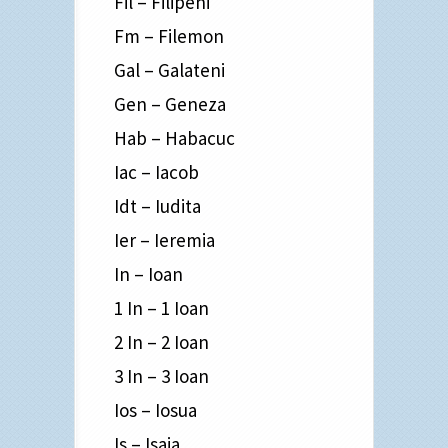
Fil – Filipeni
Fm – Filemon
Gal – Galateni
Gen – Geneza
Hab – Habacuc
Iac – Iacob
Idt – Iudita
Ier – Ieremia
In – Ioan
1 In – 1 Ioan
2 In – 2 Ioan
3 In – 3 Ioan
Ios – Iosua
Is – Isaia