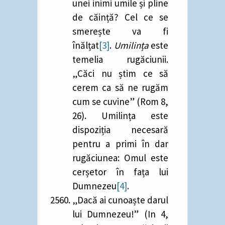
unei inimi umile și pline
de căință? Cel ce se
smerește va fi
înălțat
[3]
.
Umilința
este
temelia rugăciunii.
„Căci nu știm ce să
cerem ca să ne rugăm
cum se cuvine” (Rom 8,
26). Umilința este
dispoziția necesară
pentru a primi în dar
rugăciunea: Omul este
cerșetor în fața lui
Dumnezeu
[4]
.
„Dacă ai cunoaște darul
lui Dumnezeu!” (In 4,