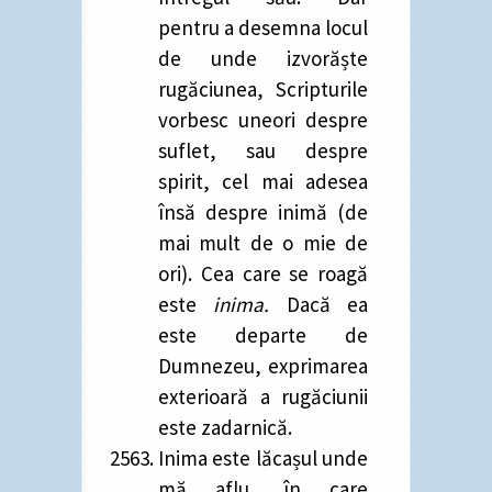
pentru a desemna locul
de unde izvorăște
rugăciunea, Scripturile
vorbesc uneori despre
suflet, sau despre
spirit, cel mai adesea
însă despre inimă (de
mai mult de o mie de
ori). Cea care se roagă
este
inima.
Dacă ea
este departe de
Dumnezeu, exprimarea
exterioară a rugăciunii
este zadarnică.
Inima este lăcașul unde
mă aflu, în care