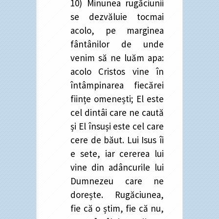
10) Minunea rugăciunii
se dezvăluie tocmai
acolo, pe marginea
fântânilor de unde
venim să ne luăm apa:
acolo Cristos vine în
întâmpinarea fiecărei
ființe omenești; El este
cel dintâi care ne caută
și El însuși este cel care
cere de băut. Lui Isus îi
e sete, iar cererea lui
vine din adâncurile lui
Dumnezeu care ne
dorește. Rugăciunea,
fie că o știm, fie că nu,