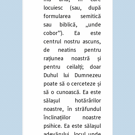
locuiesc (sau, după
formularea semitică
sau biblică, „unde
cobor”). Ea este
centrul nostru ascuns,
de neatins pentru
rațiunea noastră și
pentru ceilalți; doar
Duhul lui Dumnezeu
poate să o cerceteze și
să o cunoască. Ea este
sălașul hotărârilor
noastre, în străfundul
înclinațiilor noastre
psihice. Ea este sălașul
adevărului, locul unde