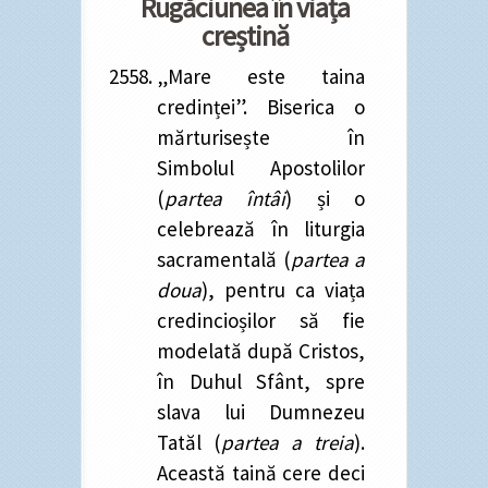
Rugăciunea în viața
creștină
„Mare este taina
credinței”. Biserica o
mărturisește în
Simbolul Apostolilor
(
partea întâi
) și o
celebrează în liturgia
sacramentală (
partea a
doua
), pentru ca viața
credincioșilor să fie
modelată după Cristos,
în Duhul Sfânt, spre
slava lui Dumnezeu
Tatăl (
partea a treia
).
Această taină cere deci