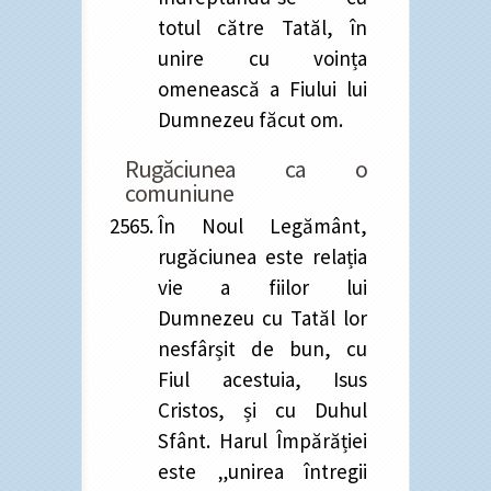
totul către Tatăl, în
unire cu voința
omenească a Fiului lui
Dumnezeu făcut om.
Rugăciunea ca o
comuniune
În Noul Legământ,
rugăciunea este relația
vie a fiilor lui
Dumnezeu cu Tatăl lor
nesfârșit de bun, cu
Fiul acestuia, Isus
Cristos, și cu Duhul
Sfânt. Harul Împărăției
este „unirea întregii