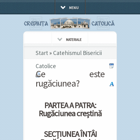
MENIU
MATERIALE
Start
»
Catehismul Bisericii
Catolice
Ce este
rugăciunea?
PARTEA A PATRA:
Rugăciunea creștină
SECȚIUNEA ÎNTÂI