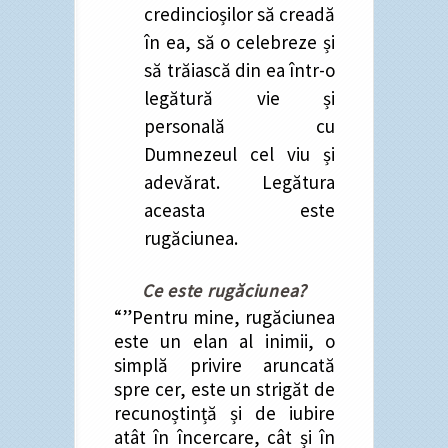
credincioșilor să creadă
în ea, să o celebreze și
să trăiască din ea într-o
legătură vie și
personală cu
Dumnezeul cel viu și
adevărat. Legătura
aceasta este
rugăciunea.
Ce este rugăciunea?
“”Pentru mine, rugăciunea
este un elan al inimii, o
simplă privire aruncată
spre cer, este un strigăt de
recunoștință și de iubire
atât în încercare, cât și în