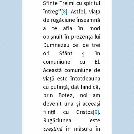
Sfinte Treimi cu spiritul
întreg”
[8]
. Astfel, viața
de rugăciune înseamnă
a te afla în mod
obișnuit în prezența lui
Dumnezeu cel de trei
ori Sfânt și în
comuniune cu El.
Această comuniune de
viață este întotdeauna
cu putință, dat fiind că,
prin Botez, noi am
devenit una și aceeași
ființă cu Cristos
[9]
.
Rugăciunea este
creștină
în măsura în