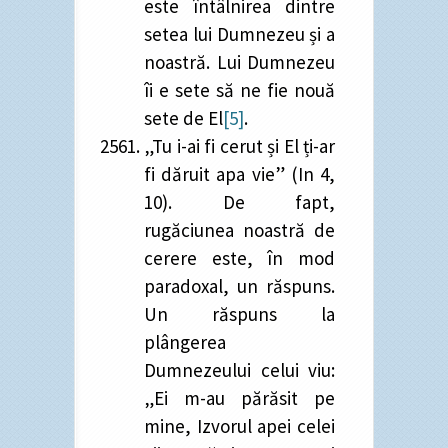
este întâlnirea dintre
setea lui Dumnezeu și a
noastră. Lui Dumnezeu
îi e sete să ne fie nouă
sete de El
[5]
.
„Tu i-ai fi cerut și El ți-ar
fi dăruit apa vie” (In 4,
10). De fapt,
rugăciunea noastră de
cerere este, în mod
paradoxal, un răspuns.
Un răspuns la
plângerea
Dumnezeului celui viu:
„Ei m-au părăsit pe
mine, Izvorul apei celei