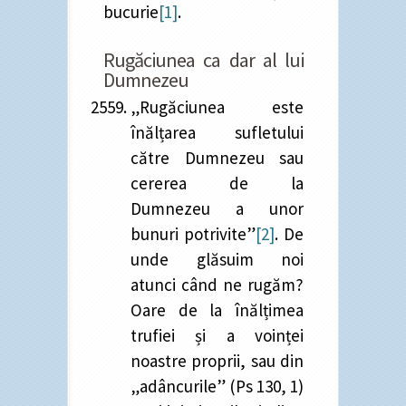
bucurie
[1]
.
Rugăciunea ca dar al lui
Dumnezeu
„Rugăciunea este
înălțarea sufletului
către Dumnezeu sau
cererea de la
Dumnezeu a unor
bunuri potrivite”
[2]
. De
unde glăsuim noi
atunci când ne rugăm?
Oare de la înălțimea
trufiei și a voinței
noastre proprii, sau din
„adâncurile” (Ps 130, 1)