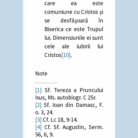
care ea este
comuniune cu Cristos și
se desfășoară în
Biserica ce este Trupul
lui. Dimensiunile ei sunt
cele ale iubirii lui
Cristos
[10]
.
Note
[1]
Sf. Tereza a Pruncului
Isus, Ms. autobiogr. C 25r.
[2]
Sf. Ioan din Damasc, F.
o. 3, 24.
[3]
Cf. Lc 18, 9-14.
[4]
Cf. Sf. Augustin, Serm.
56, 6, 9.