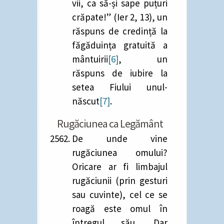
vii, ca să-și sape puțuri
crăpate!” (Ier 2, 13), un
răspuns de credință la
făgăduința gratuită a
mântuirii
[6]
, un
răspuns de iubire la
setea Fiului unul-
născut
[7]
.
Rugăciunea ca Legământ
De unde vine
rugăciunea omului?
Oricare ar fi limbajul
rugăciunii (prin gesturi
sau cuvinte), cel ce se
roagă este omul în
întregul său. Dar