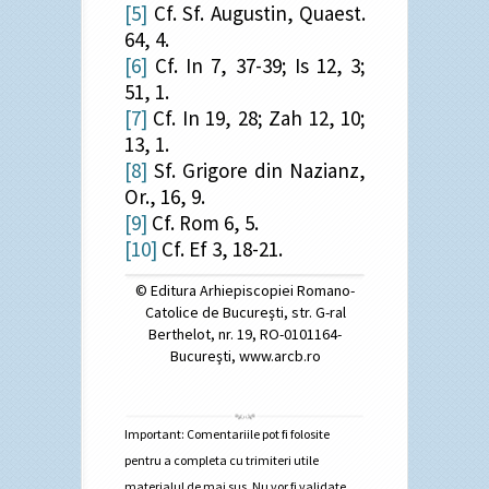
[5]
Cf. Sf. Augustin, Quaest.
64, 4.
[6]
Cf. In 7, 37-39; Is 12, 3;
51, 1.
[7]
Cf. In 19, 28; Zah 12, 10;
13, 1.
[8]
Sf. Grigore din Nazianz,
Or., 16, 9.
[9]
Cf. Rom 6, 5.
[10]
Cf. Ef 3, 18-21.
© Editura Arhiepiscopiei Romano-
Catolice de Bucureşti, str. G-ral
Berthelot, nr. 19, RO-0101164-
Bucureşti, www.arcb.ro
Important: Comentariile pot fi folosite
pentru a completa cu trimiteri utile
materialul de mai sus. Nu vor fi validate