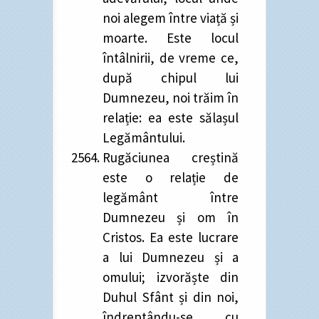
noi alegem între viață și
moarte. Este locul
întâlnirii, de vreme ce,
după chipul lui
Dumnezeu, noi trăim în
relație: ea este sălașul
Legământului.
Rugăciunea creștină
este o relație de
legământ între
Dumnezeu și om în
Cristos. Ea este lucrare
a lui Dumnezeu și a
omului; izvorăște din
Duhul Sfânt și din noi,
îndreptându-se cu