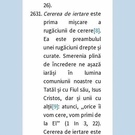
26).
Cererea de iertare
este
prima mișcare a
rugăciunii de cerere
[8]
.
Ea este preambulul
unei rugăciuni drepte și
curate. Smerenia plină
de încredere ne așază
iarăși în lumina
comuniunii noastre cu
Tatăl și cu Fiul său, Isus
Cristos, dar și unii cu
alții
[9]
: atunci, „orice îi
vom cere, vom primi de
la El” (1 In 3, 22).
Cererea de iertare este