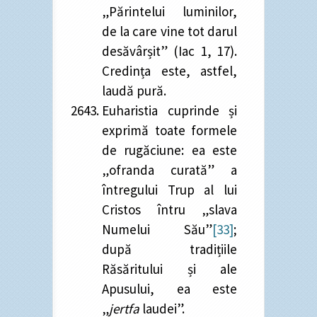
„Părintelui luminilor,
de la care vine tot darul
desăvârșit” (Iac 1, 17).
Credința este, astfel,
laudă pură.
Euharistia cuprinde și
exprimă toate formele
de rugăciune: ea este
„ofranda curată” a
întregului Trup al lui
Cristos întru „slava
Numelui Său”
[33]
;
după tradițiile
Răsăritului și ale
Apusului, ea este
„
jertfa
laudei”.