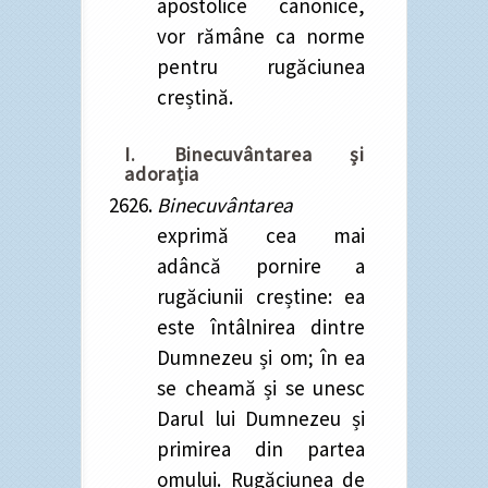
apostolice canonice,
vor rămâne ca norme
pentru rugăciunea
creștină.
I. Binecuvântarea și
adorația
Binecuvântarea
exprimă cea mai
adâncă pornire a
rugăciunii creștine: ea
este întâlnirea dintre
Dumnezeu și om; în ea
se cheamă și se unesc
Darul lui Dumnezeu și
primirea din partea
omului. Rugăciunea de