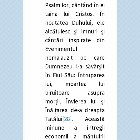
Psalmilor, cântând în ei
taina lui Cristos. În
noutatea Duhului, ele
alcătuiesc și imnuri și
cântări inspirate din
Evenimentul
nemaiauzit pe care
Dumnezeu l-a săvârșit
în Fiul Său: Întruparea
lui, moartea lui
biruitoare asupra
morții, Învierea lui și
Înălțarea de-a dreapta
Tatălui
[28]
. Această
minune a întregii
economii a mântuirii