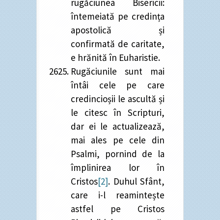
rugăciunea Bisericii:
întemeiată pe credința
apostolică și
confirmată de caritate,
e hrănită în Euharistie.
Rugăciunile sunt mai
întâi cele pe care
credincioșii le ascultă și
le citesc în Scripturi,
dar ei le actualizează,
mai ales pe cele din
Psalmi, pornind de la
împlinirea lor în
Cristos
[2]
. Duhul Sfânt,
care i-l reamintește
astfel pe Cristos