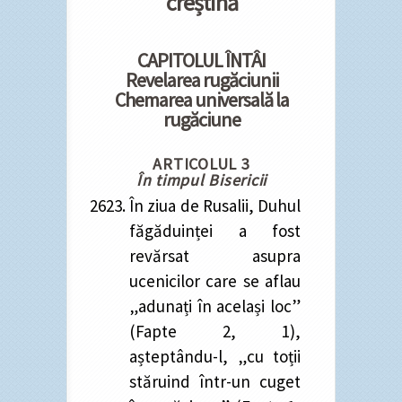
creștină
CAPITOLUL ÎNTÂI
Revelarea rugăciunii
Chemarea universală la
rugăciune
ARTICOLUL 3
În timpul Bisericii
În ziua de Rusalii, Duhul
făgăduinței a fost
revărsat asupra
ucenicilor care se aflau
„adunați în același loc”
(Fapte 2, 1),
așteptându-l, „cu toții
stăruind într-un cuget