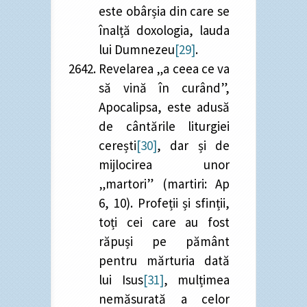
este obârșia din care se
înalță doxologia, lauda
lui Dumnezeu
[29]
.
Revelarea „a ceea ce va
să vină în curând”,
Apocalipsa, este adusă
de cântările liturgiei
cerești
[30]
, dar și de
mijlocirea unor
„martori” (martiri: Ap
6, 10). Profeții și sfinții,
toți cei care au fost
răpuși pe pământ
pentru mărturia dată
lui Isus
[31]
, mulțimea
nemăsurată a celor