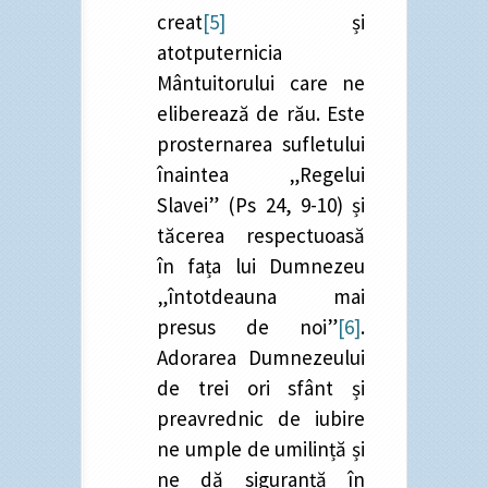
creat
[5]
și
atotputernicia
Mântuitorului care ne
eliberează de rău. Este
prosternarea sufletului
înaintea „Regelui
Slavei” (Ps 24, 9-10) și
tăcerea respectuoasă
în fața lui Dumnezeu
„întotdeauna mai
presus de noi”
[6]
.
Adorarea Dumnezeului
de trei ori sfânt și
preavrednic de iubire
ne umple de umilință și
ne dă siguranță în