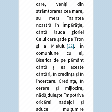
care, veniți din
strâmtorarea cea mare,
au mers înaintea
noastră în Împărăție,
cântă lauda gloriei
Celui care șade pe Tron
și a Mielului
[32]
. În
comuniune cu ei,
Biserica de pe pământ
cântă și ea aceste
cântări, în credință și în
încercare. Credința, în
cerere și mijlocire,
nădăjduiește împotriva
oricărei nădejdi și
aduce mulțumire