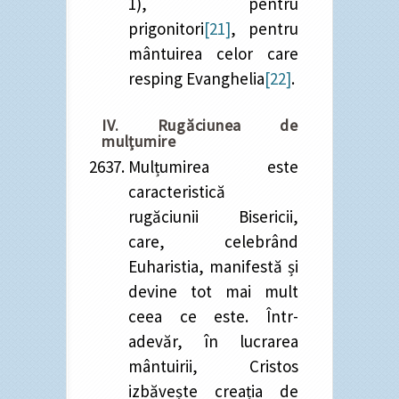
1), pentru
prigonitori
[21]
, pentru
mântuirea celor care
resping Evanghelia
[22]
.
IV. Rugăciunea de
mulțumire
Mulțumirea este
caracteristică
rugăciunii Bisericii,
care, celebrând
Euharistia, manifestă și
devine tot mai mult
ceea ce este. Într-
adevăr, în lucrarea
mântuirii, Cristos
izbăvește creația de