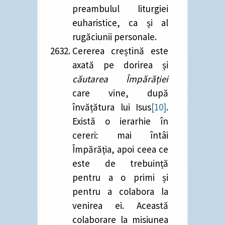
preambulul liturgiei
euharistice, ca și al
rugăciunii personale.
Cererea creștină este
axată pe dorirea și
căutarea Împărăției
care vine, după
învățătura lui Isus
[10]
.
Există o ierarhie în
cereri: mai întâi
Împărăția, apoi ceea ce
este de trebuință
pentru a o primi și
pentru a colabora la
venirea ei. Această
colaborare la misiunea