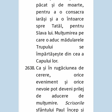
păcat și de moarte,
pentru a o consacra
iarăși și a o întoarce
spre Tatăl, pentru
Slava lui. Mulțumirea pe
care o aduc mădularele
Trupului se
împărtășește din cea a
Capului lor.
Ca și în rugăciunea de
cerere, orice
eveniment și orice
nevoie pot deveni prilej
de aducere de
mulțumire.
Scrisorile
sfântului Paul încep și