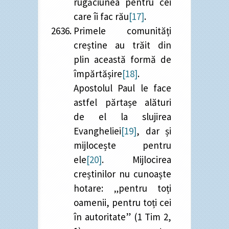
rugăciunea pentru cei
care îi fac rău
[17]
.
Primele comunități
creștine au trăit din
plin această formă de
împărtășire
[18]
.
Apostolul Paul le face
astfel părtașe alături
de el la slujirea
Evangheliei
[19]
, dar și
mijlocește pentru
ele
[20]
. Mijlocirea
creștinilor nu cunoaște
hotare: „pentru toți
oamenii, pentru toți cei
în autoritate” (1 Tim 2,