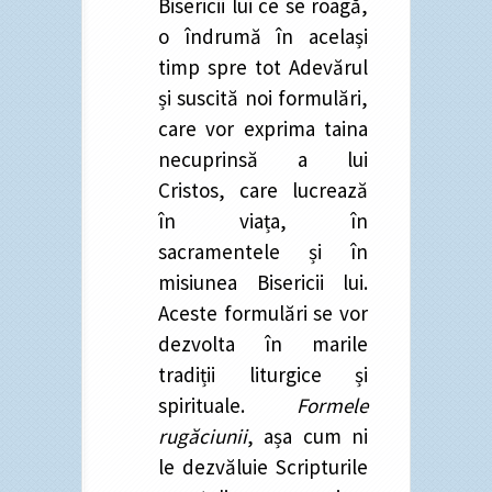
Bisericii lui ce se roagă,
o îndrumă în același
timp spre tot Adevărul
și suscită noi formulări,
care vor exprima taina
necuprinsă a lui
Cristos, care lucrează
în viața, în
sacramentele și în
misiunea Bisericii lui.
Aceste formulări se vor
dezvolta în marile
tradiții liturgice și
spirituale.
Formele
rugăciunii
, așa cum ni
le dezvăluie Scripturile