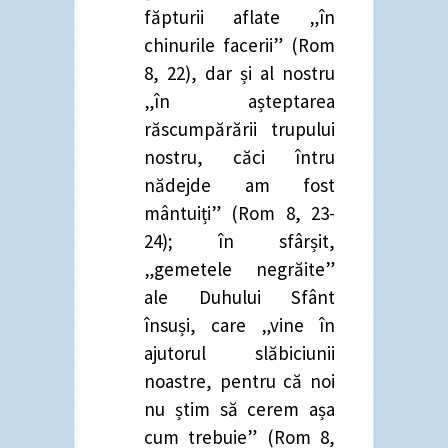
făpturii aflate „în
chinurile facerii” (Rom
8, 22), dar și al nostru
„în așteptarea
răscumpărării trupului
nostru, căci întru
nădejde am fost
mântuiți” (Rom 8, 23-
24); în sfârșit,
„gemetele negrăite”
ale Duhului Sfânt
însuși, care „vine în
ajutorul slăbiciunii
noastre, pentru că noi
nu știm să cerem așa
cum trebuie” (Rom 8,