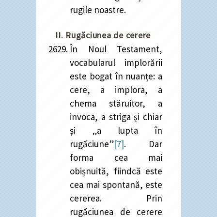
rugile noastre.
II. Rugăciunea de cerere
În Noul Testament,
vocabularul implorării
este bogat în nuanțe: a
cere, a implora, a
chema stăruitor, a
invoca, a striga și chiar
și „a lupta în
rugăciune”
[7]
. Dar
forma cea mai
obișnuită, fiindcă este
cea mai spontană, este
cererea. Prin
rugăciunea de cerere