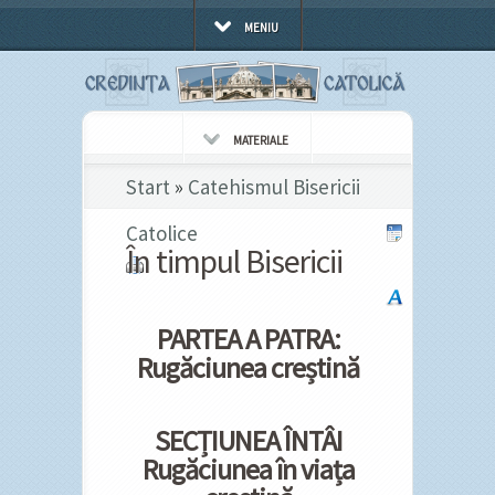
MENIU
MATERIALE
Start
»
Catehismul Bisericii
Catolice
În timpul Bisericii
PARTEA A PATRA:
Rugăciunea creștină
SECȚIUNEA ÎNTÂI
Rugăciunea în viața