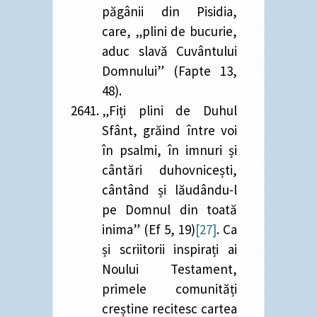
păgânii din Pisidia,
care, „plini de bucurie,
aduc slavă Cuvântului
Domnului” (Fapte 13,
48).
„Fiți plini de Duhul
Sfânt, grăind între voi
în psalmi, în imnuri și
cântări duhovnicești,
cântând și lăudându-l
pe Domnul din toată
inima” (Ef 5, 19)
[27]
. Ca
și scriitorii inspirați ai
Noului Testament,
primele comunități
creștine recitesc cartea