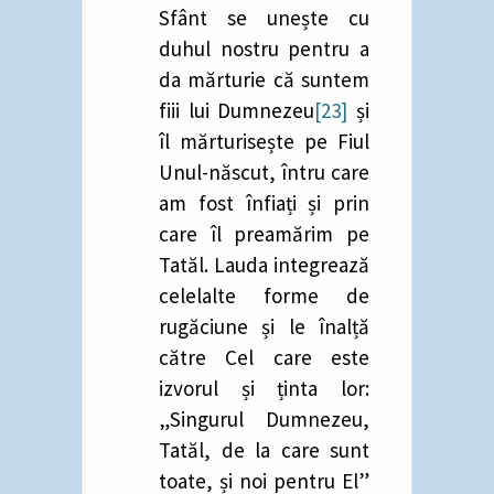
Sfânt se unește cu
duhul nostru pentru a
da mărturie că suntem
fiii lui Dumnezeu
[23]
și
îl mărturisește pe Fiul
Unul-născut, întru care
am fost înfiați și prin
care îl preamărim pe
Tatăl. Lauda integrează
celelalte forme de
rugăciune și le înalță
către Cel care este
izvorul și ținta lor:
„Singurul Dumnezeu,
Tatăl, de la care sunt
toate, și noi pentru El”