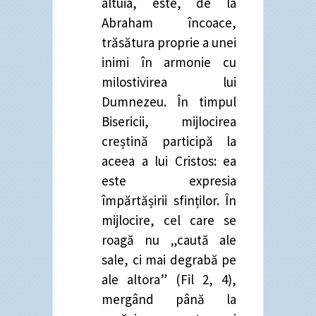
altuia, este, de la
Abraham încoace,
trăsătura proprie a unei
inimi în armonie cu
milostivirea lui
Dumnezeu. În timpul
Bisericii, mijlocirea
creștină participă la
aceea a lui Cristos: ea
este expresia
împărtășirii sfinților. În
mijlocire, cel care se
roagă nu „caută ale
sale, ci mai degrabă pe
ale altora” (Fil 2, 4),
mergând până la