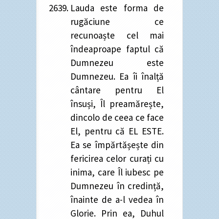
Lauda este forma de
rugăciune ce
recunoaște cel mai
îndeaproape faptul că
Dumnezeu este
Dumnezeu. Ea îi înalță
cântare pentru El
însuși, Îl preamărește,
dincolo de ceea ce face
El, pentru că EL ESTE.
Ea se împărtășește din
fericirea celor curați cu
inima, care Îl iubesc pe
Dumnezeu în credință,
înainte de a-l vedea în
Glorie. Prin ea, Duhul