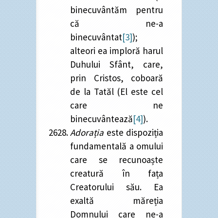
binecuvântăm pentru
că ne-a
binecuvântat
[3]
);
alteori ea imploră harul
Duhului Sfânt, care,
prin Cristos, coboară
de la Tatăl (El este cel
care ne
binecuvântează
[4]
).
Adorația
este dispoziția
fundamentală a omului
care se recunoaște
creatură în fața
Creatorului său. Ea
exaltă măreția
Domnului care ne-a