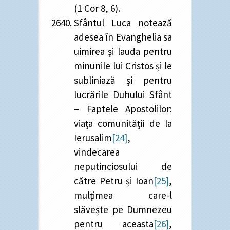
(1 Cor 8, 6).
Sfântul Luca notează
adesea în Evanghelia sa
uimirea și lauda pentru
minunile lui Cristos și le
subliniază și pentru
lucrările Duhului Sfânt
– Faptele Apostolilor:
viața comunității de la
Ierusalim
[24]
,
vindecarea
neputinciosului de
către Petru și Ioan
[25]
,
mulțimea care-l
slăvește pe Dumnezeu
pentru aceasta
[26]
,