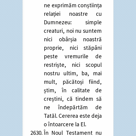
ne exprimăm conștiința
relației noastre cu
Dumnezeu: simple
creaturi, noi nu suntem
nici obârșia noastră
proprie, nici stăpâni
peste vremurile de
restriște, nici scopul
nostru ultim, ba, mai
mult, păcătoși fiind,
știm, în calitate de
creștini, că tindem să
ne îndepărtăm de
Tatăl. Cererea este deja
o întoarcere la El.
În Noul Testament nu