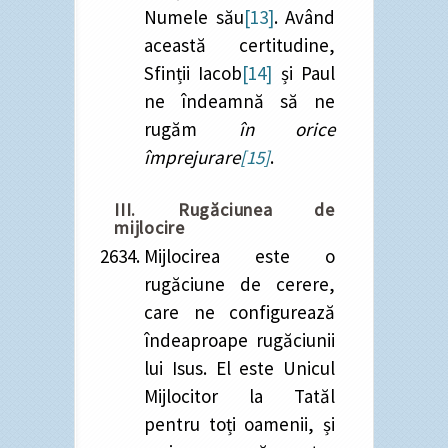
Numele său
[13]
. Având
această certitudine,
Sfinții Iacob
[14]
și Paul
ne îndeamnă să ne
rugăm
în orice
împrejurare
[15]
.
III. Rugăciunea de
mijlocire
Mijlocirea este o
rugăciune de cerere,
care ne configurează
îndeaproape rugăciunii
lui Isus. El este Unicul
Mijlocitor la Tatăl
pentru toți oamenii, și