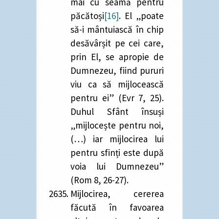
mai cu seamă pentru
păcătoși
[16]
. El „poate
să-i mântuiască în chip
desăvârșit pe cei care,
prin El, se apropie de
Dumnezeu, fiind pururi
viu ca să mijlocească
pentru ei” (Evr 7, 25).
Duhul Sfânt însuși
„mijlocește pentru noi,
(…) iar mijlocirea lui
pentru sfinți este după
voia lui Dumnezeu”
(Rom 8, 26-27).
Mijlocirea, cererea
făcută în favoarea