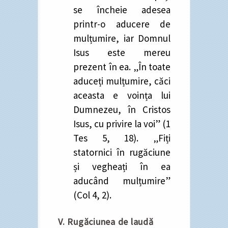
se încheie adesea
printr-o aducere de
mulțumire, iar Domnul
Isus este mereu
prezent în ea. „În toate
aduceți mulțumire, căci
aceasta e voința lui
Dumnezeu, în Cristos
Isus, cu privire la voi” (1
Tes 5, 18). „Fiți
statornici în rugăciune
și vegheați în ea
aducând mulțumire”
(Col 4, 2).
V. Rugăciunea de laudă