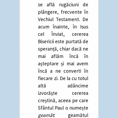
se află rugăciuni de
plângere, frecvente în
Vechiul Testament. De
acum înainte, în Isus
cel Înviat, cererea
Bisericii este purtată de
speranță, chiar dacă ne
mai aflăm încă în
așteptare și mai avem
încă a ne converti în
fiecare zi. De la cu totul
altă adâncime
izvorăște cererea
creștină, aceea pe care
Sfântul Paul o numește
geamăt
: geamătul