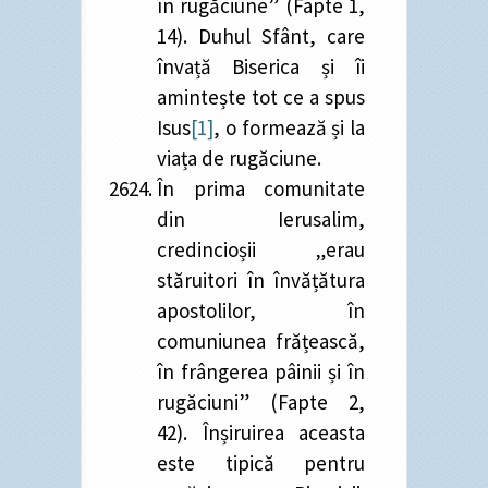
în rugăciune” (Fapte 1,
14). Duhul Sfânt, care
învață Biserica și îi
amintește tot ce a spus
Isus
[1]
, o formează și la
viața de rugăciune.
În prima comunitate
din Ierusalim,
credincioșii „erau
stăruitori în învățătura
apostolilor, în
comuniunea frățească,
în frângerea pâinii și în
rugăciuni” (Fapte 2,
42). Înșiruirea aceasta
este tipică pentru