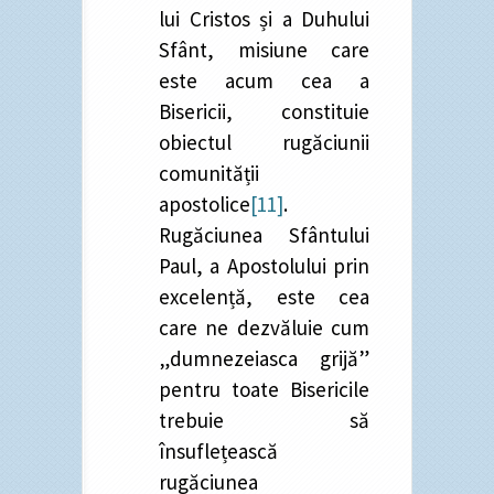
lui Cristos și a Duhului
Sfânt, misiune care
este acum cea a
Bisericii, constituie
obiectul rugăciunii
comunității
apostolice
[11]
.
Rugăciunea Sfântului
Paul, a Apostolului prin
excelență, este cea
care ne dezvăluie cum
„dumnezeiasca grijă”
pentru toate Bisericile
trebuie să
însuflețească
rugăciunea