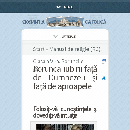
MENIU
MATERIALE
Start
»
Manual de religie (RC).
Clasa a VI-a. Poruncile
Porunca iubirii faţă
de Dumnezeu şi
faţă de aproapele
Folosiți-vă cunoștințele și
dovediți-vă intuiția