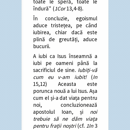
toate le speră, toate le
îndură" (
1Cor
13,4-8).
În concluzie, egoismul
aduce tristețea, pe când
iubirea, chiar dacă este
plină de greutăți, aduce
bucurii.
A iubi ca Isus înseamnă a
iubi pe oameni până la
sacrificiul de sine.
Iubiți-vă
cum eu v-am iubit!
(
In
15,12) Aceasta este
porunca nouă a lui Isus. Așa
cum el și-a dat viața pentru
noi, concluzionează
apostolul Ioan, și
noi
trebuie să ne dăm viața
pentru frații noștri
(cf.
1In
3