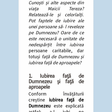
Cunoști și alte aspecte din
viața Maicii Tereza?
Relatează-le și celorlalți.
Pot faptele de iubire ale
unei persoane să- l reveleze
pe Dumnezeu? Oare de ce
este necesară o unitate de
nedespărțit între iubirea
persoane caritabile, dar
totuși
față de Dumnezeu și
iubirea față de aproapele?
1. Iubirea față de
Dumnezeu și față de
aproapele
Conform învățăturii
creștine
iubirea față de
Dumnezeu
este explicată
astfel: a-l iubi pe