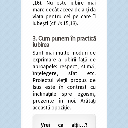
,16). Nu este iubire mai
mare decât aceea de a-ți da
viața pentru cei pe care îi
iubești (cf.
In
15,13).
3. Cum punem în practică
iubirea
Sunt mai multe moduri de
exprimare a iubirii față de
aproapele: respect, stimă,
înțelegere, sfat etc.
Proiectul vieții propus de
Isus este în contrast cu
înclinațiile spre egoism,
prezente în noi. Arătați
această opoziție.
Vrei ca alții…?