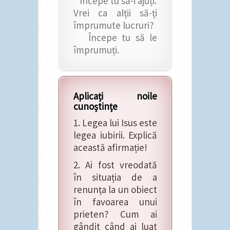
Începe tu să-i ajuți.
Vrei ca alții să-ți
împrumute lucruri?
Începe tu să le
împrumuți.
Aplicați noile
cunoștințe
1. Legea lui Isus este
legea iubirii. Explică
această afirmație!
2. Ai fost vreodată
în situația de a
renunța la un obiect
în favoarea unui
prieten? Cum ai
gândit când ai luat