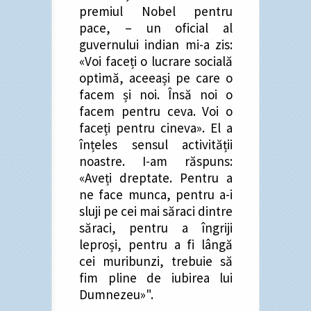
premiul Nobel pentru
pace, – un oficial al
guvernului indian mi-a zis:
«Voi faceți o lucrare socială
optimă, aceeași pe care o
facem și noi. Însă noi o
facem pentru ceva. Voi o
faceți pentru cineva». El a
înțeles sensul activității
noastre. I-am răspuns:
«Aveți dreptate. Pentru a
ne face munca, pentru a-i
sluji pe cei mai săraci dintre
săraci, pentru a îngriji
leproși, pentru a fi lângă
cei muribunzi, trebuie să
fim pline de iubirea lui
Dumnezeu»".