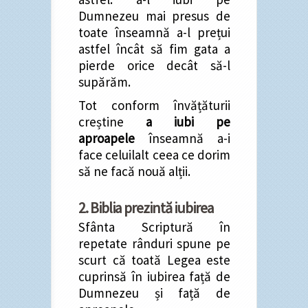
Dumnezeu mai presus de
toate înseamnă a-l prețui
astfel încât să fim gata a
pierde orice decât să-l
supărăm.
Tot conform învățăturii
creștine
a iubi pe
aproapele
înseamnă a-i
face celuilalt ceea ce dorim
să ne facă nouă alții.
2. Biblia prezintă iubirea
Sfânta Scriptură în
repetate rânduri spune pe
scurt că toată Legea este
cuprinsă în iubirea față de
Dumnezeu și față de