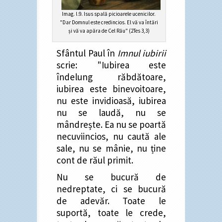
Imag. I.9. Isus spală picioarele ucenicilor.
"Dar Domnul este credincios. El vă va întări
și vă va apăra de Cel Rău" (2Tes 3,3)
Sfântul Paul în
Imnul iubirii
scrie: "Iubirea este
îndelung răbdătoare,
iubirea este binevoitoare,
nu este invidioasă, iubirea
nu se laudă, nu se
mândrește. Ea nu se poartă
necuviincios, nu caută ale
sale, nu se mânie, nu ține
cont de răul primit.
Nu se bucură de
nedreptate, ci se bucură
de adevăr. Toate le
suportă, toate le crede,