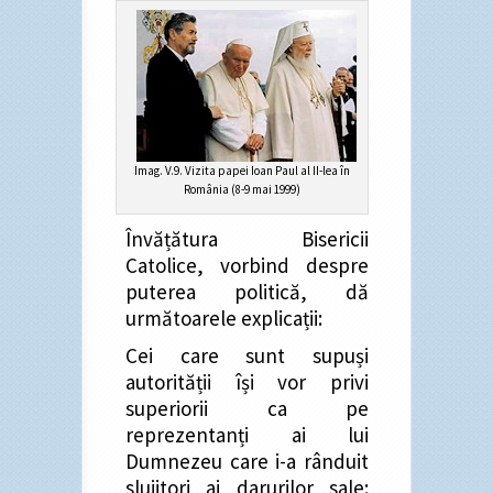
Imag. V.9. Vizita papei Ioan Paul al II-lea în
România (8-9 mai 1999)
Învățătura Bisericii
Catolice, vorbind despre
puterea politică, dă
următoarele explicații:
Cei care sunt supuși
autorității își vor privi
superiorii ca pe
reprezentanți ai lui
Dumnezeu care i-a rânduit
slujitori ai darurilor sale: