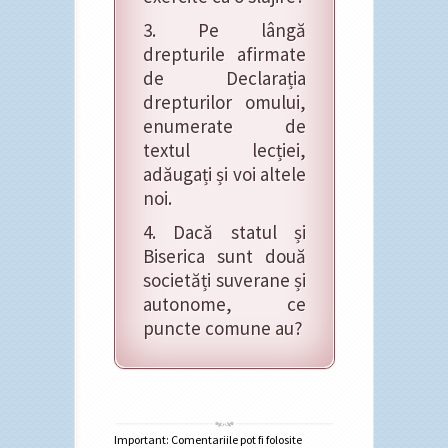
3. Pe lângă
drepturile afirmate
de Declarația
drepturilor omului,
enumerate de
textul lecției,
adăugați și voi altele
noi.
4. Dacă statul și
Biserica sunt două
societăți suverane și
autonome, ce
puncte comune au?
Important: Comentariile pot fi folosite