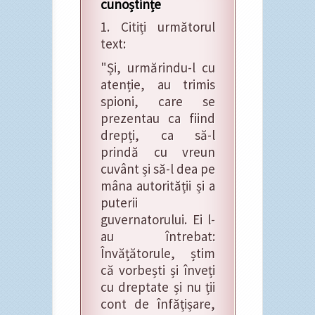
cunoștințe
1. Citiți următorul
text:
"Și, urmărindu-l cu
atenție, au trimis
spioni, care se
prezentau ca fiind
drepți, ca să-l
prindă cu vreun
cuvânt și să-l dea pe
mâna autorității și a
puterii
guvernatorului. Ei l-
au întrebat:
Învățătorule, știm
că vorbești și înveți
cu dreptate și nu ții
cont de înfățișare,