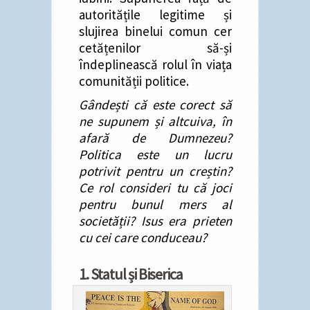
autoritățile legitime și
slujirea binelui comun cer
cetățenilor să-și
îndeplinească rolul în viața
comunității politice.
Gândești că este corect să
ne supunem și altcuiva, în
afară de Dumnezeu?
Politica este un lucru
potrivit pentru un creștin?
Ce rol consideri tu că joci
pentru bunul mers al
societății? Isus era prieten
cu cei care conduceau?
1. Statul și Biserica