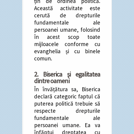
țin de ordinea politică.
Această activitate este
cerută de drepturile
fundamentale ale
persoanei umane, folosind
în acest scop toate
mijloacele conforme cu
evanghelia și cu binele
comun.
2. Biserica și egalitatea
dintre oameni
În învățătura sa, Biserica
declară categoric faptul că
puterea politică trebuie să
respecte drepturile
fundamentale ale
persoanei umane. Ea va
înfăptui dreptatea cu