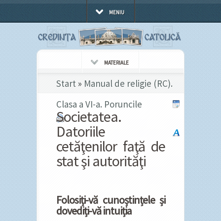
MENIU
MATERIALE
Start
»
Manual de religie (RC).
Clasa a VI-a. Poruncile
Societatea.
Datoriile
cetăţenilor faţă de
stat şi autorităţi
Folosiți-vă cunoștințele și
dovediți-vă intuiția