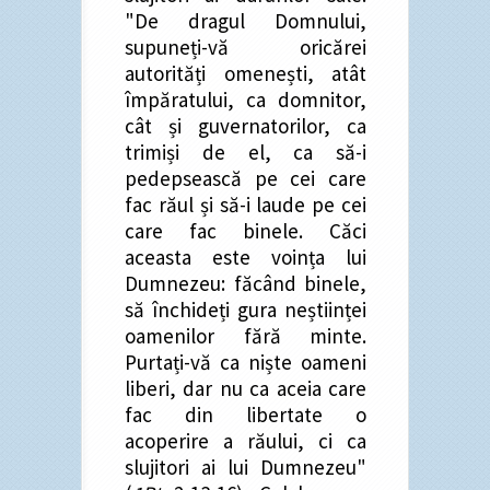
"De dragul Domnului,
supuneți-vă oricărei
autorități omenești, atât
împăratului, ca domnitor,
cât și guvernatorilor, ca
trimiși de el, ca să-i
pedepsească pe cei care
fac răul și să-i laude pe cei
care fac binele. Căci
aceasta este voința lui
Dumnezeu: făcând binele,
să închideți gura neștiinței
oamenilor fără minte.
Purtați-vă ca niște oameni
liberi, dar nu ca aceia care
fac din libertate o
acoperire a răului, ci ca
slujitori ai lui Dumnezeu"