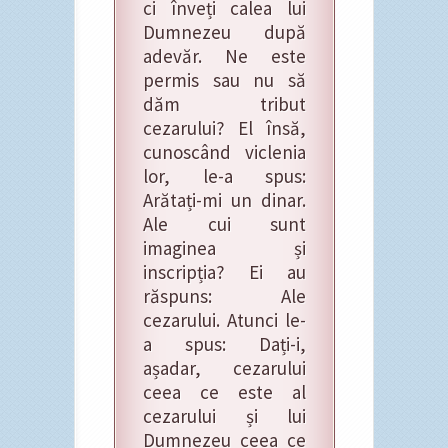
ci înveți calea lui
Dumnezeu după
adevăr. Ne este
permis sau nu să
dăm tribut
cezarului? El însă,
cunoscând viclenia
lor, le-a spus:
Arătați-mi un dinar.
Ale cui sunt
imaginea și
inscripția? Ei au
răspuns: Ale
cezarului. Atunci le-
a spus: Dați-i,
așadar, cezarului
ceea ce este al
cezarului și lui
Dumnezeu ceea ce