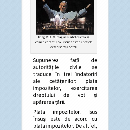
Imag. V.11. O imagine simbol ce vrea să
comunice faptul că Biserica este cu brațele
deschise față de toți
Supunerea față de
autoritățile civile se
traduce în trei îndatoriri
ale cetățenilor: plata
impozitelor, exercitarea
dreptului de vot și
apărarea țării.
Plata impozitelor. Isus
însuși este de acord cu
plata impozitelor. De altfel,