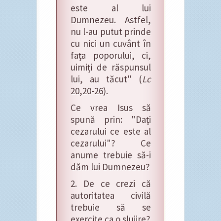
este al lui
Dumnezeu. Astfel,
nu l-au putut prinde
cu nici un cuvânt în
fața poporului, ci,
uimiți de răspunsul
lui, au tăcut" (
Lc
20,20-26).
Ce vrea Isus să
spună prin: "Dați
cezarului ce este al
cezarului"? Ce
anume trebuie să-i
dăm lui Dumnezeu?
2. De ce crezi că
autoritatea civilă
trebuie să se
exercite ca o slujire?