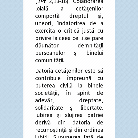
(
1Pt
2,13-16). Colaborarea
loială a cetățenilor
comportă dreptul și,
uneori, îndatorirea de a
exercita o critică justă cu
privire la ceea ce li se pare
dăunător demnității
persoanelor și binelui
comunității.
Datoria cetățenilor este să
contribuie împreună cu
puterea civilă la binele
societății, în spirit de
adevăr, dreptate,
solidaritate și libertate.
Iubirea și slujirea patriei
derivă din datoria de
recunoștință și din ordinea
iubirii. Supunerea față de