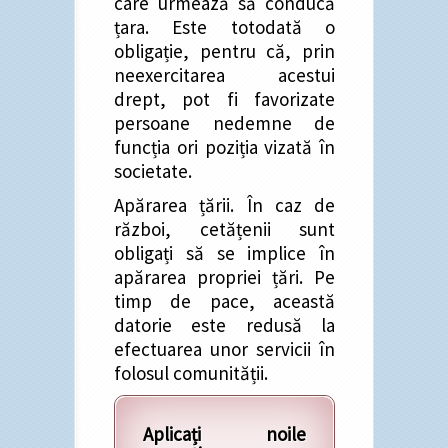
care urmează să conducă
țara. Este totodată o
obligație, pentru că, prin
neexercitarea acestui
drept, pot fi favorizate
persoane nedemne de
funcția ori poziția vizată în
societate.
Apărarea țării. În caz de
război, cetățenii sunt
obligați să se implice în
apărarea propriei țări. Pe
timp de pace, această
datorie este redusă la
efectuarea unor servicii în
folosul comunității.
Aplicați noile