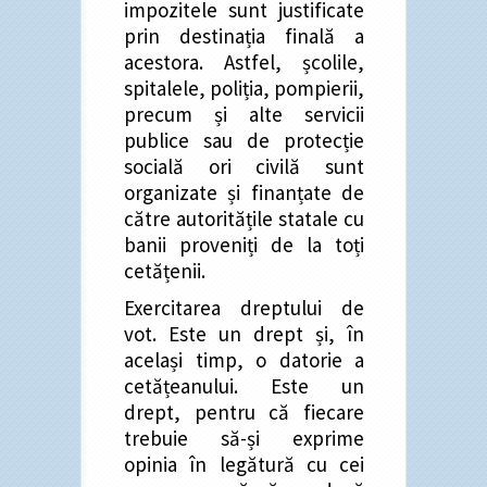
impozitele sunt justificate
prin destinația finală a
acestora. Astfel, școlile,
spitalele, poliția, pompierii,
precum și alte servicii
publice sau de protecție
socială ori civilă sunt
organizate și finanțate de
către autoritățile statale cu
banii proveniți de la toți
cetățenii.
Exercitarea dreptului de
vot. Este un drept și, în
același timp, o datorie a
cetățeanului. Este un
drept, pentru că fiecare
trebuie să-și exprime
opinia în legătură cu cei