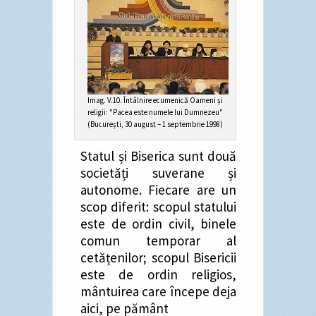
Imag. V.10. Întâlnire ecumenică Oameni și
religii: "Pacea este numele lui Dumnezeu"
(București, 30 august – 1 septembrie 1998)
Statul și Biserica sunt două
societăți suverane și
autonome. Fiecare are un
scop diferit: scopul statului
este de ordin civil, binele
comun temporar al
cetățenilor; scopul Bisericii
este de ordin religios,
mântuirea care începe deja
aici, pe pământ