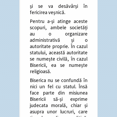
și se va desăvârși în
fericirea veșnică.
Pentru a-și atinge aceste
scopuri, ambele societăți
au o organizare
administrativă și o
autoritate proprie. În cazul
statului, această autoritate
se numește civilă, în cazul
Bisericii, ea se numește
religioasă.
Biserica nu se confundă în
nici un fel cu statul. Însă
face parte din misiunea
Bisericii să-și exprime
judecata morală, chiar și
asupra unor lucruri, care