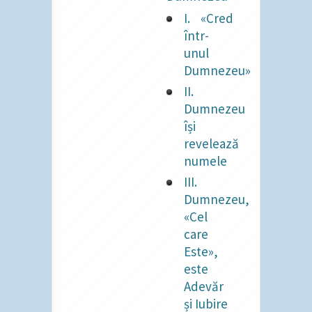
I. «Cred
într-
unul
Dumnezeu»
II.
Dumnezeu
își
revelează
numele
III.
Dumnezeu,
«Cel
care
Este»,
este
Adevăr
și Iubire