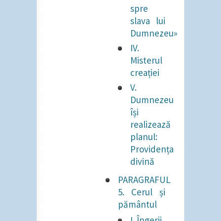
spre
slava lui
Dumnezeu»
IV.
Misterul
creației
V.
Dumnezeu
își
realizează
planul:
Providența
divină
PARAGRAFUL
5. Cerul și
pământul
I. Îngerii