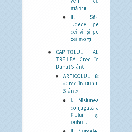
veni cu
mărire
II. Să-i
judece pe
cei vii și pe
cei morți
CAPITOLUL AL
TREILEA: Cred în
Duhul Sfânt
ARTICOLUL 8:
«Cred în Duhul
Sfânt»
I. Misiunea
conjugată a
Fiului și
Duhului
II. Numele,