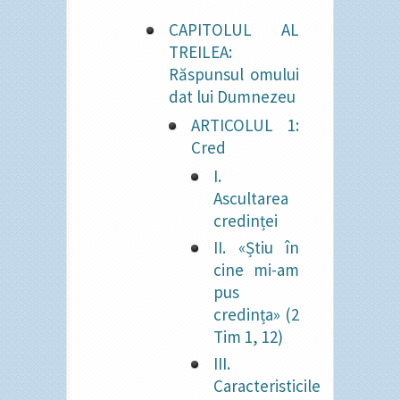
CAPITOLUL AL
TREILEA:
Răspunsul omului
dat lui Dumnezeu
ARTICOLUL 1:
Cred
I.
Ascultarea
credinței
II. «Știu în
cine mi-am
pus
credința» (2
Tim 1, 12)
III.
Caracteristicile