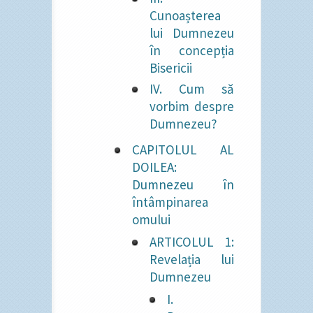
Cunoașterea
lui Dumnezeu
în concepția
Bisericii
IV. Cum să
vorbim despre
Dumnezeu?
CAPITOLUL AL
DOILEA:
Dumnezeu în
întâmpinarea
omului
ARTICOLUL 1:
Revelația lui
Dumnezeu
I.