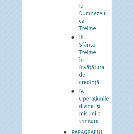
lui
Dumnezeu
ca
Treime
III.
Sfânta
Treime
în
învățătura
de
credință
IV.
Operațiunile
divine și
misiunile
trinitare
PARAGRAFUL