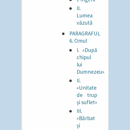
II.
Lumea
văzută
PARAGRAFUL
6. Omul
I. «După
chipul
lui
Dumnezeu»
II.
«Unitate
de trup
și suflet»
III.
«Bărbat
și