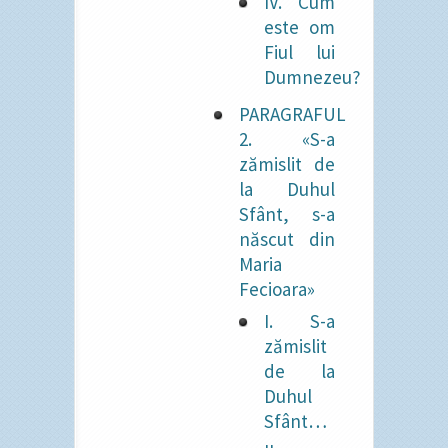
IV. Cum
este om
Fiul lui
Dumnezeu?
PARAGRAFUL
2. «S-a
zămislit de
la Duhul
Sfânt, s-a
născut din
Maria
Fecioara»
I. S-a
zămislit
de la
Duhul
Sfânt…