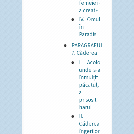
femeie i-
a creat»
IV. Omul
în
Paradis
PARAGRAFUL
7. Căderea
I. Acolo
unde s-a
înmulțit
păcatul,
a
prisosit
harul
II.
Căderea
îngerilor