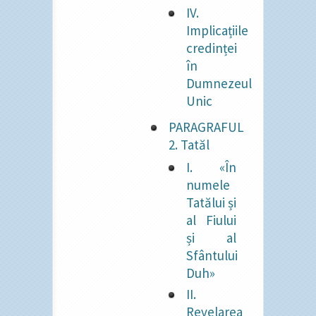
IV.
Implicațiile
credinței
în
Dumnezeul
Unic
PARAGRAFUL
2. Tatăl
I. «În
numele
Tatălui și
al Fiului
și al
Sfântului
Duh»
II.
Revelarea