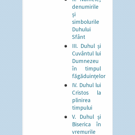
denumirile
și
simbolurile
Duhului
Sfânt
III. Duhul și
Cuvântul lui
Dumnezeu
în timpul
făgăduințelor
IV. Duhul lui
Cristos la
plinirea
timpului
V. Duhul și
Biserica în
vremurile