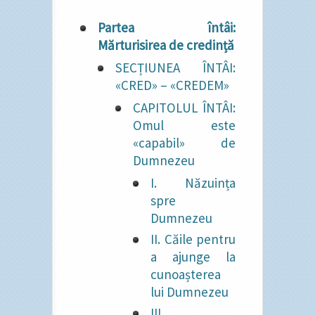
Partea întâi:
Mărturisirea de credință
SECȚIUNEA ÎNTÂI:
«CRED» – «CREDEM»
CAPITOLUL ÎNTÂI:
Omul este
«capabil» de
Dumnezeu
I. Năzuința
spre
Dumnezeu
II. Căile pentru
a ajunge la
cunoașterea
lui Dumnezeu
III.