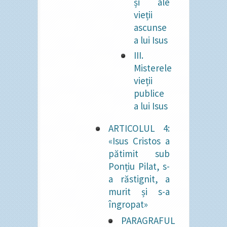
și ale
vieții
ascunse
a lui Isus
III.
Misterele
vieții
publice
a lui Isus
ARTICOLUL 4:
«Isus Cristos a
pătimit sub
Ponțiu Pilat, s-
a răstignit, a
murit și s-a
îngropat»
PARAGRAFUL