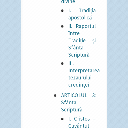
divine
I. Tradiția
apostolică
II. Raportul
între
Tradiție și
Sfânta
Scriptură
III.
Interpretarea
tezaurului
credinței
ARTICOLUL 3:
Sfânta
Scriptură
I. Cristos –
Cuvântul