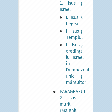
1. Isus și
Israel
I. Isus și
Legea
II. Isus și
Templul
III. Isus și
credința
lui Israel
în
Dumnezeul
unic și
mântuitor
PARAGRAFUL
2. Isus a
murit
răstignit