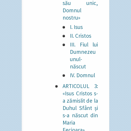
său unic,
Domnul
nostru»
I. Isus
II. Cristos
III. Fiul lui
Dumnezeu
unul-
născut
IV. Domnul
ARTICOLUL 3:
«Isus Cristos s-
a zămislit de la
Duhul Sfânt și
s-a născut din
Maria
Fecioara»