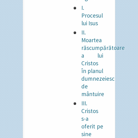
I.
Procesul
lui Isus
II.
Moartea
răscumpărătoare
a lui
Cristos
în planul
dumnezeiesc
de
mântuire
III.
Cristos
s-a
oferit pe
sine