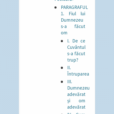
PARAGRAFUL
1. Fiul lui
Dumnezeu
s-a făcut
om
I. De ce
Cuvântul
s-a făcut
trup?
II.
Întruparea
III.
Dumnezeu
adevărat
și om
adevărat