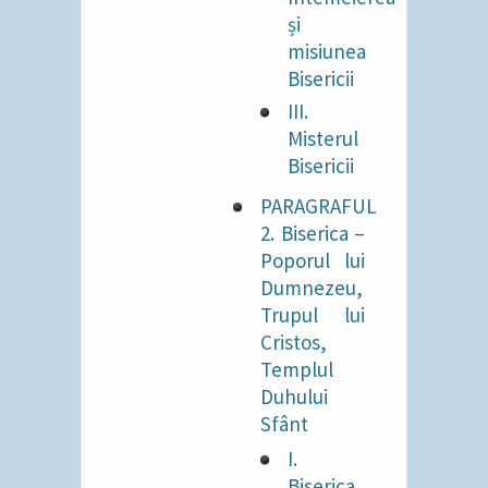
și
misiunea
Bisericii
III.
Misterul
Bisericii
PARAGRAFUL
2. Biserica –
Poporul lui
Dumnezeu,
Trupul lui
Cristos,
Templul
Duhului
Sfânt
I.
Biserica