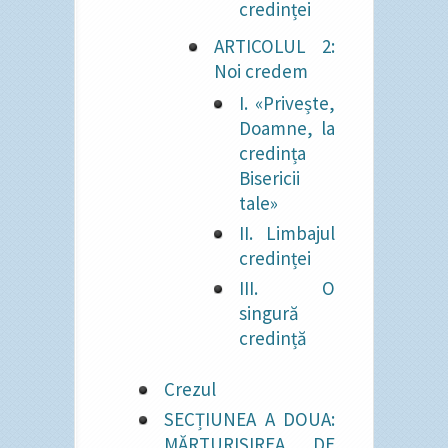
credinței
ARTICOLUL 2:
Noi credem
I. «Privește,
Doamne, la
credința
Bisericii
tale»
II. Limbajul
credinței
III. O
singură
credință
Crezul
SECȚIUNEA A DOUA:
MĂRTURISIREA DE