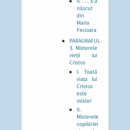
II. … s-a
născut
din
Maria
Fecioara
PARAGRAFUL
3. Misterele
vieții lui
Cristos
I. Toată
viața lui
Cristos
este
mister
II.
Misterele
copilăriei