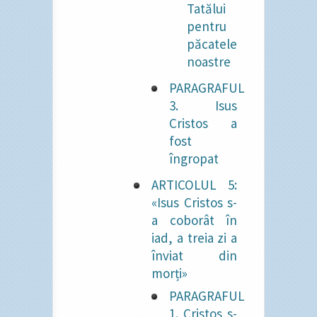
Tatălui
pentru
păcatele
noastre
PARAGRAFUL
3. Isus
Cristos a
fost
îngropat
ARTICOLUL 5:
«Isus Cristos s-
a coborât în
iad, a treia zi a
înviat din
morți»
PARAGRAFUL
1. Cristos s-