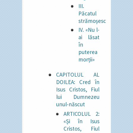
III.
Păcatul
strămoșesc
IV. «Nu l-
ai lăsat
în
puterea
morții»
CAPITOLUL AL
DOILEA: Cred în
Isus Cristos, Fiul
lui Dumnezeu
unul-născut
ARTICOLUL 2:
«Și în Isus
Cristos, Fiul