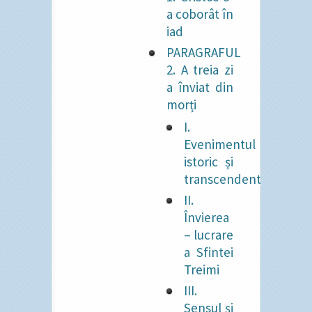
a coborât în
iad
PARAGRAFUL
2. A treia zi
a înviat din
morți
I.
Evenimentul
istoric și
transcendent
II.
Învierea
– lucrare
a Sfintei
Treimi
III.
Sensul și