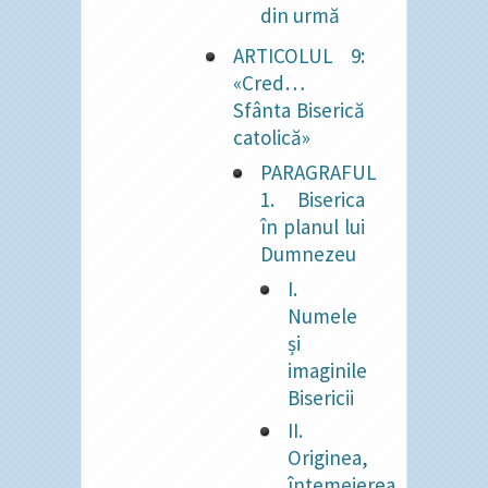
din urmă
ARTICOLUL 9:
«Cred…
Sfânta Biserică
catolică»
PARAGRAFUL
1. Biserica
în planul lui
Dumnezeu
I.
Numele
și
imaginile
Bisericii
II.
Originea,
întemeierea