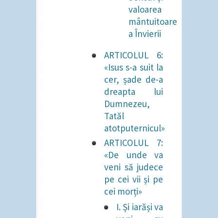
valoarea
mântuitoare
a Învierii
ARTICOLUL 6:
«Isus s-a suit la
cer, șade de-a
dreapta lui
Dumnezeu,
Tatăl
atotputernicul»
ARTICOLUL 7:
«De unde va
veni să judece
pe cei vii și pe
cei morți»
I. Și iarăși va