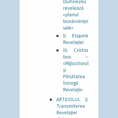
Dumnezeu
revelează
«planul
bunăvoinței
sale»
II. Etapele
Revelației
III. Cristos
Isus –
«Mijlocitorul
și
Plinătatea
întregii
Revelații»
ARTICOLUL 2:
Transmiterea
Revelației