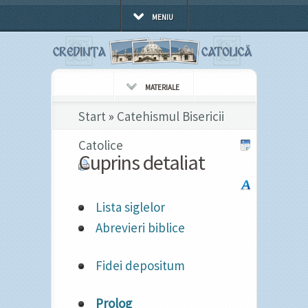
MENIU
MATERIALE
Start
»
Catehismul Bisericii
Catolice
Cuprins detaliat
Lista siglelor
Abrevieri biblice
Fidei depositum
Prolog